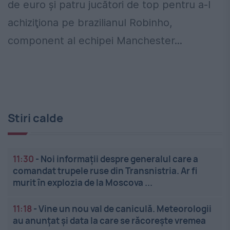
de euro şi patru jucători de top pentru a-l
achiziţiona pe brazilianul Robinho,
component al echipei Manchester...
Stiri calde
11:30
-
Noi informații despre generalul care a
comandat trupele ruse din Transnistria. Ar fi
murit în explozia de la Moscova ...
11:18
-
Vine un nou val de caniculă. Meteorologii
au anunțat și data la care se răcorește vremea