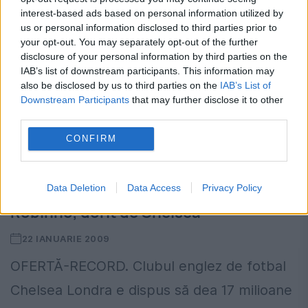
28 IANUARIE 2009
interest-based ads based on personal information utilized by
us or personal information disclosed to third parties prior to
După două zile de când Clubul Manchester
your opt-out. You may separately opt-out of the further
disclosure of your personal information by third parties on the
City a anunţat că îl va sancţiona financiar
IAB’s list of downstream participants. This information may
pe atacantul brazilian pentru că a părăsit,
also be disclosed by us to third parties on the
IAB’s List of
Downstream Participants
that may further disclose it to other
săptămâna trecută, centrul de
third parties.
antrenament al clubului fără...
CONFIRM
Data Deletion
Data Access
Privacy Policy
Robinho, dorit de Chelsea
22 IANUARIE 2009
OFERTĂ-RECORD. Clubul englez de fotbal
Chelsea Londra e dispus să dea 17 milioane