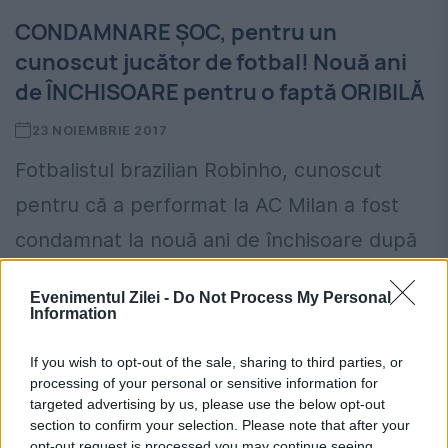
CONDAMNARE ȘOC, pentru un
cunoscut jucător de fotbal! Nouă ani
de ÎNCHISOARE pentru o faptă ORIBILĂ
23 NOIEMBRIE 2017
Fotbalistul brazilian Robinho, cunoscut
pentru că a performat la AC Milan a fost
condamnat la nouă ani de închisoare după
ce afost acuzat că ar fi participat la un
Evenimentul Zilei -
Do Not Process My Personal
viol...
Information
If you wish to opt-out of the sale, sharing to third parties, or
processing of your personal or sensitive information for
targeted advertising by us, please use the below opt-out
Robinho, arestat pentru viol
section to confirm your selection. Please note that after your
opt-out request is processed you may continue seeing