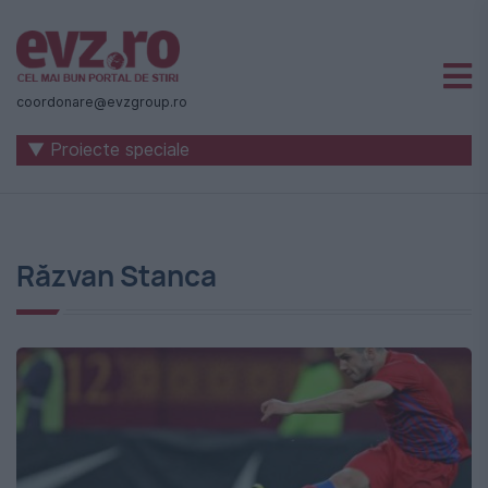
Știri
naționale
coordonare@evzgroup.ro
și
▼ Proiecte speciale
internaționale
|
România
Răzvan Stanca
-
Evenimentul
Zilei