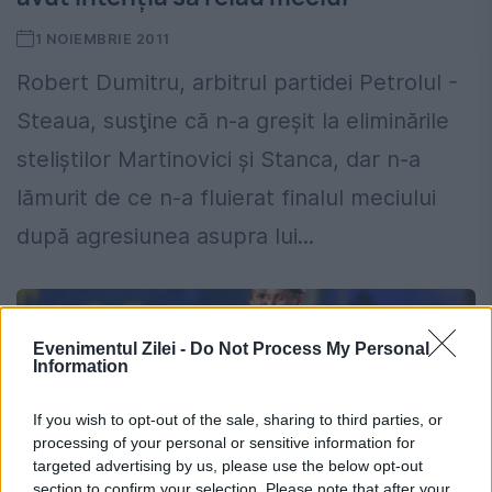
1 NOIEMBRIE 2011
Robert Dumitru, arbitrul partidei Petrolul -
Steaua, susţine că n-a greşit la eliminările
steliştilor Martinovici şi Stanca, dar n-a
lămurit de ce n-a fluierat finalul meciului
după agresiunea asupra lui...
Evenimentul Zilei -
Do Not Process My Personal
Information
If you wish to opt-out of the sale, sharing to third parties, or
processing of your personal or sensitive information for
targeted advertising by us, please use the below opt-out
section to confirm your selection. Please note that after your