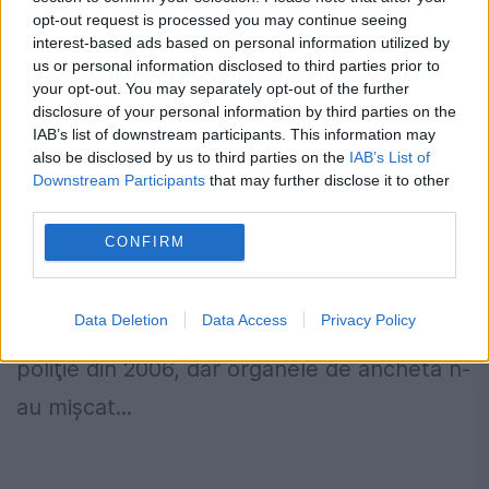
opt-out request is processed you may continue seeing
interest-based ads based on personal information utilized by
us or personal information disclosed to third parties prior to
your opt-out. You may separately opt-out of the further
Bătaia dintre stelist şi huligan împarte
disclosure of your personal information by third parties on the
România în două. Derbedeul, iertat de
IAB’s list of downstream participants. This information may
also be disclosed by us to third parties on the
IAB’s List of
poliţie în trecut
Downstream Participants
that may further disclose it to other
third parties.
1 NOIEMBRIE 2011
CONFIRM
Gestul lui Martinovici a împărţit ţara în
două. Majoritatea îl laudă pe sârb, dar sunt
Data Deletion
Data Access
Privacy Policy
şi opozanţi. Derbedeul apare în actele
poliţie din 2006, dar organele de anchetă n-
au mişcat...