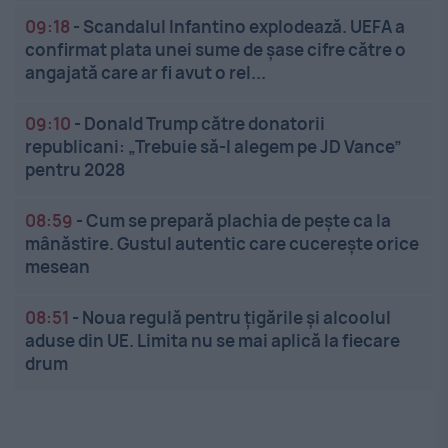
09:18
-
Scandalul Infantino explodează. UEFA a
confirmat plata unei sume de șase cifre către o
angajată care ar fi avut o rel...
09:10
-
Donald Trump către donatorii
republicani: „Trebuie să-l alegem pe JD Vance”
pentru 2028
08:59
-
Cum se prepară plachia de pește ca la
mânăstire. Gustul autentic care cucerește orice
mesean
08:51
-
Noua regulă pentru țigările și alcoolul
aduse din UE. Limita nu se mai aplică la fiecare
drum