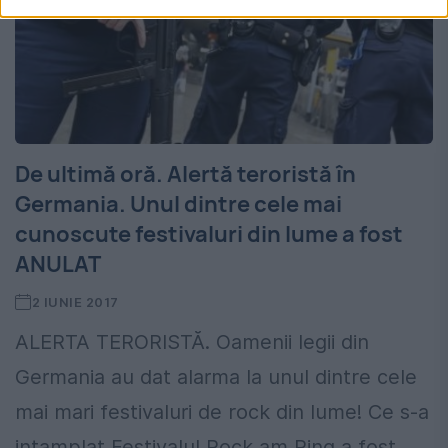
De ultimă oră. Alertă teroristă în
Germania. Unul dintre cele mai
cunoscute festivaluri din lume a fost
ANULAT
2 IUNIE 2017
ALERTA TERORISTĂ. Oamenii legii din
Germania au dat alarma la unul dintre cele
mai mari festivaluri de rock din lume! Ce s-a
intamplat Festivalul Rock am Ring a fost