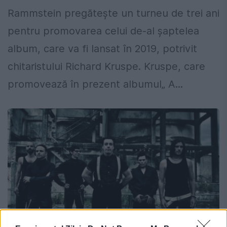
Rammstein pregăteşte un turneu de trei ani
pentru promovarea celui de-al şaptelea
album, care va fi lansat în 2019, potrivit
chitaristului Richard Kruspe. Kruspe, care
promovează în prezent albumul„ A...