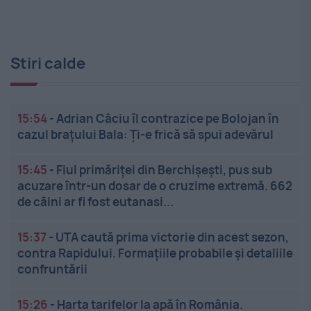
Stiri calde
15:54
-
Adrian Câciu îl contrazice pe Bolojan în
cazul brațului Bala: Ți-e frică să spui adevărul
15:45
-
Fiul primăriței din Berchișești, pus sub
acuzare într-un dosar de o cruzime extremă. 662
de câini ar fi fost eutanasi...
15:37
-
UTA caută prima victorie din acest sezon,
contra Rapidului. Formațiile probabile și detaliile
confruntării
15:26
-
Harta tarifelor la apă în România.