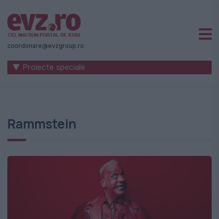
Știri
naționale
coordonare@evzgroup.ro
și
▼ Proiecte speciale
internaționale
|
România
Rammstein
-
Evenimentul
Zilei