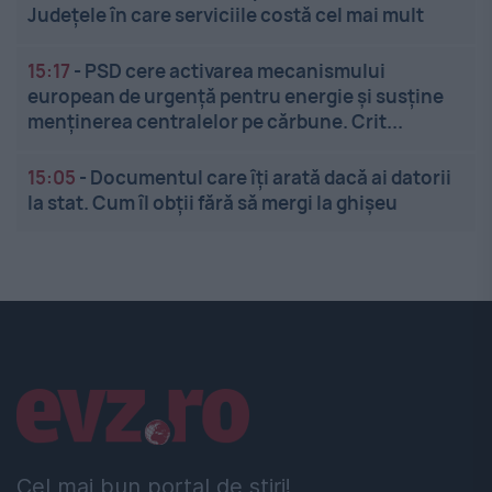
Județele în care serviciile costă cel mai mult
15:17
-
PSD cere activarea mecanismului
european de urgență pentru energie și susține
menținerea centralelor pe cărbune. Crit...
15:05
-
Documentul care îți arată dacă ai datorii
la stat. Cum îl obții fără să mergi la ghișeu
Linkuri utile
Cel mai bun portal de stiri!