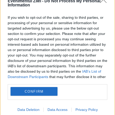
Evenimentul Zilei -
Do Not Process My Personal
Information
Rammstein, TURNEU de 3 ani. Se
If you wish to opt-out of the sale, sharing to third parties, or
lansează cel de-al șaptelea album
processing of your personal or sensitive information for
targeted advertising by us, please use the below opt-out
20 NOIEMBRIE 2018
section to confirm your selection. Please note that after your
Trupa germană Rammstein pregăteşte un
opt-out request is processed you may continue seeing
interest-based ads based on personal information utilized by
turneu de trei ani pentru promovarea celui
us or personal information disclosed to third parties prior to
your opt-out. You may separately opt-out of the further
de-al şaptelea album, care va fi lansat în
disclosure of your personal information by third parties on the
2019. Chitaristului Richard Kruspe, care
IAB’s list of downstream participants. This information may
also be disclosed by us to third parties on the
IAB’s List of
promovează în prezent albumul„ A...
Downstream Participants
that may further disclose it to other
third parties.
CONFIRM
Data Deletion
Data Access
Privacy Policy