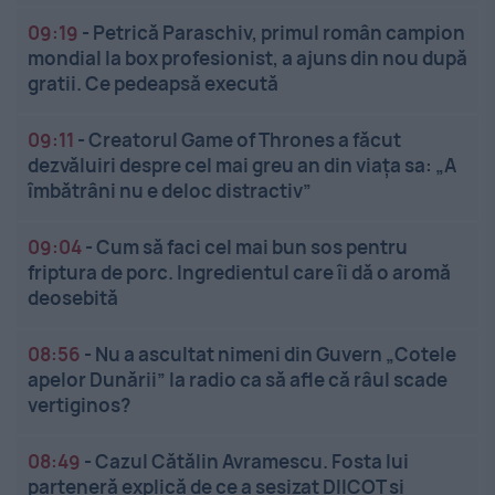
09:19
-
Petrică Paraschiv, primul român campion
mondial la box profesionist, a ajuns din nou după
gratii. Ce pedeapsă execută
09:11
-
Creatorul Game of Thrones a făcut
dezvăluiri despre cel mai greu an din viața sa: „A
îmbătrâni nu e deloc distractiv”
09:04
-
Cum să faci cel mai bun sos pentru
friptura de porc. Ingredientul care îi dă o aromă
deosebită
08:56
-
Nu a ascultat nimeni din Guvern „Cotele
apelor Dunării” la radio ca să afle că râul scade
vertiginos?
08:49
-
Cazul Cătălin Avramescu. Fosta lui
parteneră explică de ce a sesizat DIICOT și