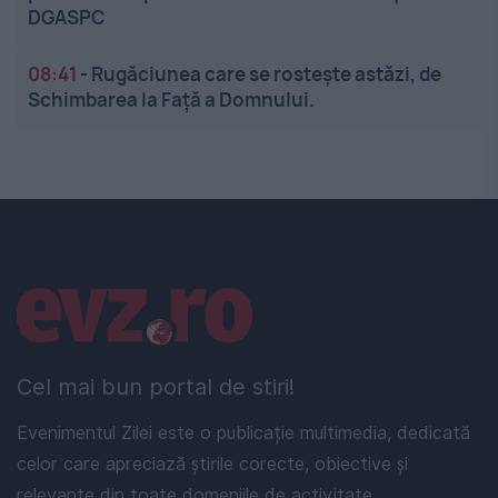
DGASPC
08:41
-
Rugăciunea care se rostește astăzi, de
Schimbarea la Față a Domnului.
Linkuri utile
Cel mai bun portal de stiri!
Evenimentul Zilei este o publicație multimedia, dedicată
celor care apreciază știrile corecte, obiective și
relevante din toate domeniile de activitate