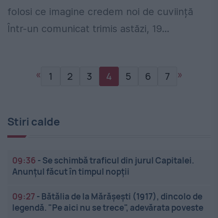
folosi ce imagine credem noi de cuviință
Într-un comunicat trimis astăzi, 19...
«
»
1
2
3
4
5
6
7
Stiri calde
09:36
-
Se schimbă traficul din jurul Capitalei.
Anunțul făcut în timpul nopții
09:27
-
Bătălia de la Mărășești (1917), dincolo de
legendă. "Pe aici nu se trece", adevărata poveste