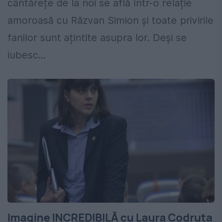
cântărețe de la noi se află într-o relație
amoroasă cu Răzvan Simion și toate privirile
fanilor sunt ațintite asupra lor. Deși se
iubesc...
Imagine INCREDIBILĂ cu Laura Codruța