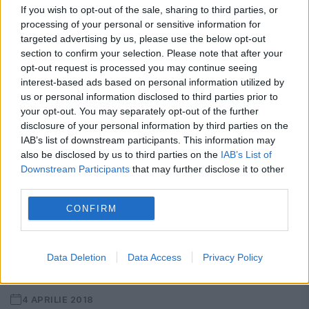
Anamaria
If you wish to opt-out of the sale, sharing to third parties, or
processing of your personal or sensitive information for
10 APRILIE 2018
targeted advertising by us, please use the below opt-out
Ionela Prodan, aflată și acum internată la
section to confirm your selection. Please note that after your
opt-out request is processed you may continue seeing
spitalul Elias internată din cauza unor
interest-based ads based on personal information utilized by
us or personal information disclosed to third parties prior to
probleme grave de sănătate, a primit în
your opt-out. You may separately opt-out of the further
sfârșit o veste bună. Anamaria și soțul ei,
disclosure of your personal information by third parties on the
IAB’s list of downstream participants. This information may
Laurențiu Reghecampf,...
also be disclosed by us to third parties on the
IAB’s List of
Downstream Participants
that may further disclose it to other
third parties.
CONFIRM
Breaking News. A apărut PRIMA POZĂ
Data Deletion
Data Access
Privacy Policy
cu PIROMANUL din BUCUREȘTI
4 APRILIE 2018