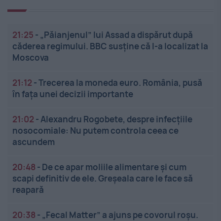
21:25
-
„Păianjenul” lui Assad a dispărut după
căderea regimului. BBC susține că l-a localizat la
Moscova
21:12
-
Trecerea la moneda euro. România, pusă
în fața unei decizii importante
21:02
-
Alexandru Rogobete, despre infecțiile
nosocomiale: Nu putem controla ceea ce
ascundem
20:48
-
De ce apar moliile alimentare și cum
scapi definitiv de ele. Greșeala care le face să
reapară
20:38
-
„Fecal Matter” a ajuns pe covorul roșu.