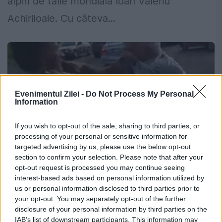
alpin de talie mondială Ioan Valeriu
Achiriloaie. Cu câteva...
Evenimentul Zilei -
Do Not Process My Personal
Information
If you wish to opt-out of the sale, sharing to third parties, or
processing of your personal or sensitive information for
targeted advertising by us, please use the below opt-out
section to confirm your selection. Please note that after your
opt-out request is processed you may continue seeing
Un trecător nevinovat, chiar bine
interest-based ads based on personal information utilized by
us or personal information disclosed to third parties prior to
intenţionat, şi-a pierdut doi dinţi şi a
your opt-out. You may separately opt-out of the further
fost tocat în bătaie lângă gară
disclosure of your personal information by third parties on the
IAB’s list of downstream participants. This information may