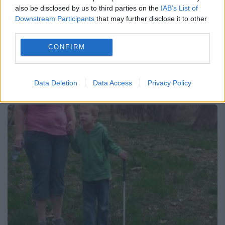
24 FEBRUARIE 2015
also be disclosed by us to third parties on the
IAB’s List of
Downstream Participants
that may further disclose it to other
El sărise în apărarea unei femei care era
third parties.
tăbăcită de iubitul ei Către ora cinci
CONFIRM
dimineaţa un trecător, în vârstă de 21 de ani
a sărit în apărarea unei...
Data Deletion
Data Access
Privacy Policy