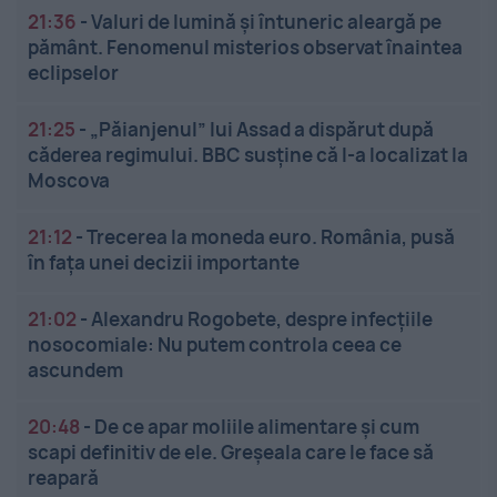
21:36
-
Valuri de lumină și întuneric aleargă pe
pământ. Fenomenul misterios observat înaintea
eclipselor
21:25
-
„Păianjenul” lui Assad a dispărut după
căderea regimului. BBC susține că l-a localizat la
Moscova
21:12
-
Trecerea la moneda euro. România, pusă
în fața unei decizii importante
21:02
-
Alexandru Rogobete, despre infecțiile
nosocomiale: Nu putem controla ceea ce
ascundem
20:48
-
De ce apar moliile alimentare și cum
scapi definitiv de ele. Greșeala care le face să
reapară