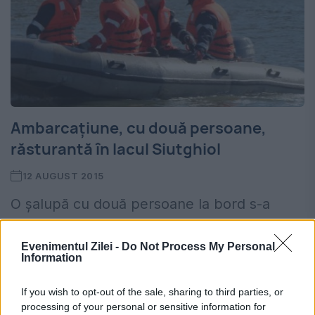
Ambarcaţiune, cu două persoane,
răsturantă în lacul Siutghiol
12 AUGUST 2015
O şalupă cu două persoane la bord s-a
răsturnat, în urmă cu puţin timp, în lacul
Evenimentul Zilei -
Do Not Process My Personal
Siutghiol. Pompierii ISU Dobrogea au fost
Information
alertaţi la 112 să intervină pentru salvarea
If you wish to opt-out of the sale, sharing to third parties, or
victimelor....
processing of your personal or sensitive information for