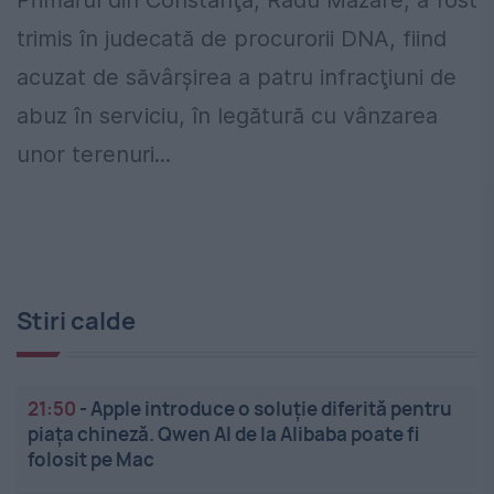
Primarul din Constanţa, Radu Mazăre, a fost
trimis în judecată de procurorii DNA, fiind
acuzat de săvârşirea a patru infracţiuni de
abuz în serviciu, în legătură cu vânzarea
unor terenuri...
Stiri calde
21:50
-
Apple introduce o soluție diferită pentru
piața chineză. Qwen AI de la Alibaba poate fi
folosit pe Mac