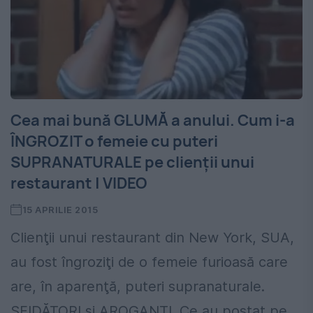
Cea mai bună GLUMĂ a anului. Cum i-a
ÎNGROZIT o femeie cu puteri
SUPRANATURALE pe clienţii unui
restaurant | VIDEO
15 APRILIE 2015
Clienţii unui restaurant din New York, SUA,
au fost îngroziţi de o femeie furioasă care
are, în aparenţă, puteri supranaturale.
SFIDĂTORI şi AROGANŢI. Ce au postat pe