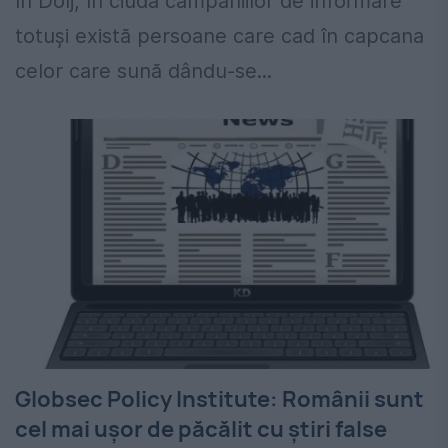
în Dolj, în ciuda campaniilor de informare
totuşi există persoane care cad în capcana
celor care sună dându-se...
Globsec Policy Institute: Românii sunt
cel mai uşor de păcălit cu ştiri false