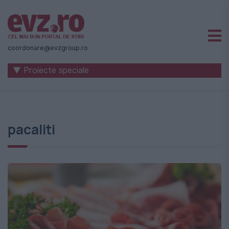
Știri
naționale
coordonare@evzgroup.ro
și
▼ Proiecte speciale
internaționale
|
România
pacaliti
-
Evenimentul
Zilei