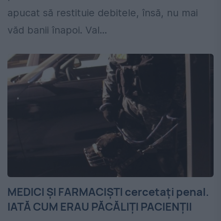
apucat să restituie debitele, însă, nu mai
văd banii înapoi. Val...
MEDICI ŞI FARMACIŞTI cercetaţi penal.
IATĂ CUM ERAU PĂCĂLIŢI PACIENŢII