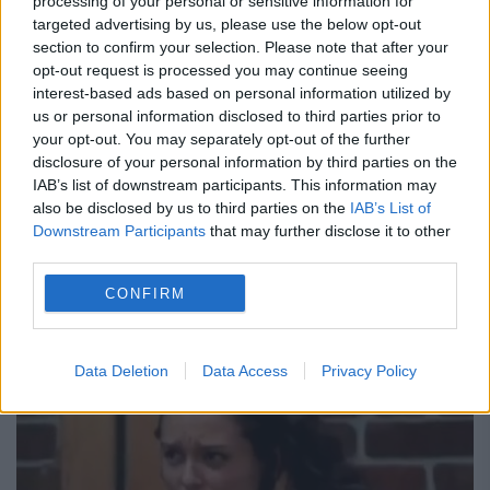
processing of your personal or sensitive information for
targeted advertising by us, please use the below opt-out
section to confirm your selection. Please note that after your
opt-out request is processed you may continue seeing
ȘOFERI PĂCĂLIȚI. MITĂ pentru angajări
interest-based ads based on personal information utilized by
la RATB
us or personal information disclosed to third parties prior to
your opt-out. You may separately opt-out of the further
12 APRILIE 2017
disclosure of your personal information by third parties on the
IAB’s list of downstream participants. This information may
Mai mulți șoferi au fost păcăliți să dea mită
also be disclosed by us to third parties on the
IAB’s List of
Downstream Participants
that may further disclose it to other
pentru angajări la RATB. Oamenii au căzut
third parties.
victime unui escroc din județul Giurgiu care,
CONFIRM
de doi ani încoace, le-a luat banii...
Data Deletion
Data Access
Privacy Policy