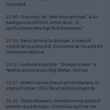
niciodată
23:40
-
Discursul tip "fast-food spiritual" al lui
Sadhguru la UNTOLD, critici dure: „O
spiritualitate New Age fără Dumnezeu”
23:29
-
Becul stins al lui Bolojan, o măsură
inutilă de tip comunist. Economie de 1 la sută din
consumul național
23:12
-
Lovitură în justiție. "Groapa cu bani" a
familiei procurorului Gigi Ștefan, închisă
22:57
-
Șoferii care au trecut printre bariere, în
vizorul Poliției. CFR a făcut publice imaginile
22:46
-
Traian Băsescu, întrebat cine ar putea fi
premier după Bolojan: Cred că eu aș fi cel mai