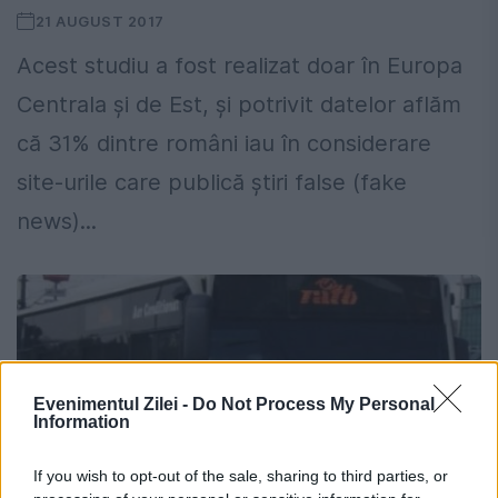
21 AUGUST 2017
Acest studiu a fost realizat doar în Europa
Centrala şi de Est, şi potrivit datelor aflăm
că 31% dintre români iau în considerare
site-urile care publică ştiri false (fake
news)...
Evenimentul Zilei -
Do Not Process My Personal
Information
If you wish to opt-out of the sale, sharing to third parties, or