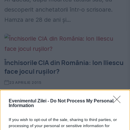
descoperit anchetatorii într-o scrisoare.
Hamza are 28 de ani și...
Închisorile CIA din România: Ion Iliescu
face jocul ruşilor?
23 APRILIE 2015
Ce l-a apucat pe Ion Iliescu? Aceasta a fost
Evenimentul Zilei -
Do Not Process My Personal
prima întrebare pe care ne-am pus-o în
Information
momentul în care am citit, dis-de-
If you wish to opt-out of the sale, sharing to third parties, or
dimineață, declaraţia făcută de fostul
processing of your personal or sensitive information for