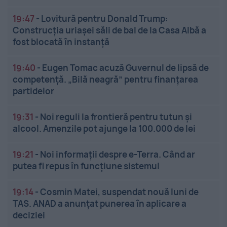
19:47
-
Lovitură pentru Donald Trump:
Construcția uriașei săli de bal de la Casa Albă a
fost blocată în instanță
19:40
-
Eugen Tomac acuză Guvernul de lipsă de
competență. „Bilă neagră” pentru finanțarea
partidelor
19:31
-
Noi reguli la frontieră pentru tutun și
alcool. Amenzile pot ajunge la 100.000 de lei
19:21
-
Noi informații despre e-Terra. Când ar
putea fi repus în funcțiune sistemul
19:14
-
Cosmin Matei, suspendat nouă luni de
TAS. ANAD a anunțat punerea în aplicare a
deciziei