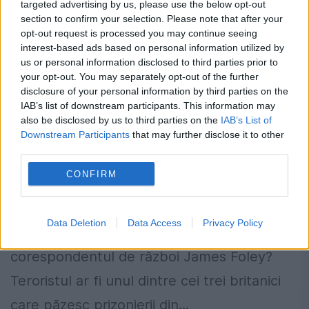
targeted advertising by us, please use the below opt-out
preşedinte al României în...
section to confirm your selection. Please note that after your
opt-out request is processed you may continue seeing
interest-based ads based on personal information utilized by
us or personal information disclosed to third parties prior to
your opt-out. You may separately opt-out of the further
disclosure of your personal information by third parties on the
IAB’s list of downstream participants. This information may
Identitatea jihadistului MASCAT: Cine
also be disclosed by us to third parties on the
IAB’s List of
este CĂLĂUL? Un rapper, sau un
Downstream Participants
that may further disclose it to other
third parties.
hacker?
CONFIRM
23 AUGUST 2014
Cine este jihadistul mascat care l-a
Data Deletion
Data Access
Privacy Policy
decapitat în faţa camerei de filmat pe
corespondentul de război James Foley?
Teroristul ar fi unul dintre cei trei britanici
care păzesc prizonierii din...