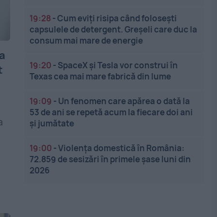
19:28
-
Cum eviți risipa când folosești
capsulele de detergent. Greșeli care duc la
consum mai mare de energie
 a
19:20
-
SpaceX și Tesla vor construi în
t
Texas cea mai mare fabrică din lume
19:09
-
Un fenomen care apărea o dată la
53 de ani se repetă acum la fiecare doi ani
a
și jumătate
19:00
-
Violența domestică în România:
72.859 de sesizări în primele șase luni din
2026