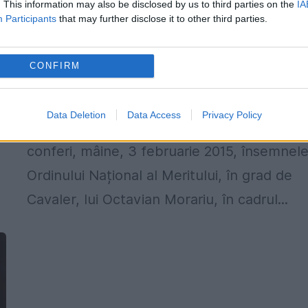
acorda lui Octavian Morariu, însemnel
. This information may also be disclosed by us to third parties on the
IA
Participants
that may further disclose it to other third parties.
Ordinului Național al Meritului, în grad
de Cavaler
CONFIRM
2 FEBRUARIE 2015
Excelența Sa, domnul François Saint-Paul,
a
Data Deletion
Data Access
Privacy Policy
Ambasadorul Franței în România, îi va
conferi, mâine, 3 februarie 2015, însemnel
Ordinului Național al Meritului, în grad de
Cavaler, lui Octavian Morariu, în cadrul...