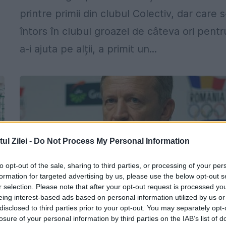
printre primii din clubul Colectiv, dar care s
întors în clubul groazei de câteva ori pentr
a-i ajuta pe alții, a primit un...
l Zilei -
Do Not Process My Personal Information
to opt-out of the sale, sharing to third parties, or processing of your per
formation for targeted advertising by us, please use the below opt-out s
r selection. Please note that after your opt-out request is processed y
eing interest-based ads based on personal information utilized by us or
disclosed to third parties prior to your opt-out. You may separately opt-
Ambasadorul Franței în România îi va
losure of your personal information by third parties on the IAB’s list of