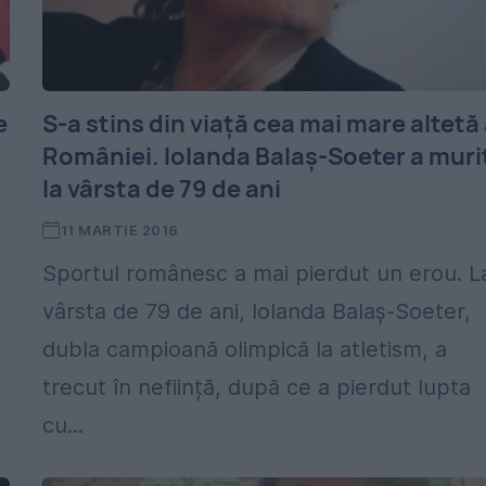
e
S-a stins din viață cea mai mare altetă
României. Iolanda Balaş-Soeter a muri
la vârsta de 79 de ani
11 MARTIE 2016
Sportul românesc a mai pierdut un erou. L
vârsta de 79 de ani, Iolanda Balaş-Soeter,
dubla campioană olimpică la atletism, a
trecut în neființă, după ce a pierdut lupta
cu...