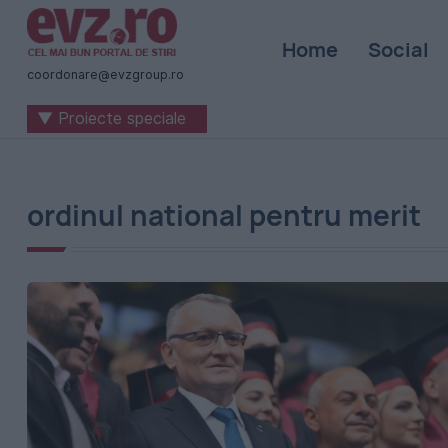
Știri
Home
Social
naționale
coordonare@evzgroup.ro
și
▼ Proiecte speciale
internaționale
|
România
ordinul national pentru merit
-
Evenimentul
Zilei