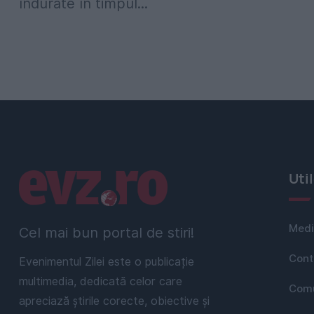
îndurate în timpul...
Linkuri utile
Uti
Medi
Cel mai bun portal de stiri!
Cont
Evenimentul Zilei este o publicație
multimedia, dedicată celor care
Comu
apreciază știrile corecte, obiective și