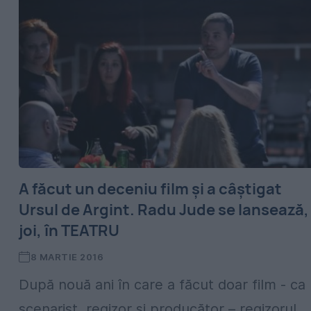
A făcut un deceniu film și a câștigat
Ursul de Argint. Radu Jude se lansează,
joi, în TEATRU
8 MARTIE 2016
După nouă ani în care a făcut doar film - ca
scenarist, regizor și producător – regizorul