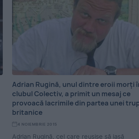
Adrian Rugină, unul dintre eroii morţi î
clubul Colectiv, a primit un mesaj ce
provoacă lacrimile din partea unei tru
britanice
4 NOIEMBRIE 2015
Adrian Rugină, cel care reușise să iasă