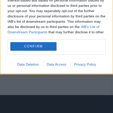
interest-based ads based on personal information utilized by
22:46
-
Traian Băsescu, întrebat cine ar putea fi
us or personal information disclosed to third parties prior to
premier după Bolojan: Cred că eu aș fi cel mai
your opt-out. You may separately opt-out of the further
bun premier
disclosure of your personal information by third parties on the
IAB’s list of downstream participants. This information may
also be disclosed by us to third parties on the
IAB’s List of
22:34
-
Seară complicată pentru trei zodii.
Downstream Participants
that may further disclose it to other
Oboseala le poate da planurile peste cap
third parties.
CONFIRM
22:27
-
Farul a învins Csikszereda cu 3-2.
Oaspeții au revenit de la 0-3
Data Deletion
Data Access
Privacy Policy
22:19
-
Accident în stația CFR Mangalia. O tânără
de 19 ani nu ar fi auzit semnalele trenului