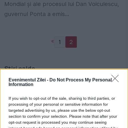
Mondial și ale procesul lui Dan Voiculescu,
guvernul Ponta a emis...
«
1
2
Stiri calde
Evenimentul Zilei -
Do Not Process My Personal
Information
23:12
-
Lovitură în justiție. "Groapa cu bani" a
familiei procurorului Gigi Ștefan, închisă
If you wish to opt-out of the sale, sharing to third parties, or
processing of your personal or sensitive information for
targeted advertising by us, please use the below opt-out
22:57
-
Șoferii care au trecut printre bariere, în
section to confirm your selection. Please note that after your
vizorul Poliției. CFR a făcut publice imaginile
opt-out request is processed you may continue seeing