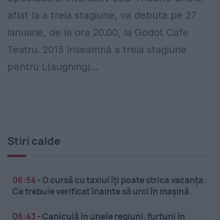
aflat la a treia stagiune, va debuta pe 27
ianuarie, de la ora 20.00, la Godot Cafe
Teatru. 2015 înseamnă a treia stagiune
pentru L(aughing)...
Stiri calde
06:54
-
O cursă cu taxiul îți poate strica vacanța.
Ce trebuie verificat înainte să urci în mașină
06:43
-
Caniculă în unele regiuni, furtuni în