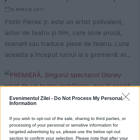
12 APRILIE 2017
Florin Piersic jr. este un artist polivalent,
actor de teatru și film, care scrie proză,
scenarii sau traduce piese de teatru. Luna
aceasta a început lucrul la o premieră: el...
Evenimentul Zilei -
Do Not Process My Personal
Information
PREMIERĂ. Singurul spectacol Disney
If you wish to opt-out of the sale, sharing to third parties, or
jucat de un teatru românesc, pus în
processing of your personal or sensitive information for
scenă la Timișoara I GALERIE FOTO
targeted advertising by us, please use the below opt-out
section to confirm your selection. Please note that after your