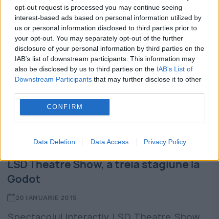
1 OCTOMBRIE 2015
opt-out request is processed you may continue seeing
interest-based ads based on personal information utilized by
Teatrul Național din Timișoara este singurul
us or personal information disclosed to third parties prior to
your opt-out. You may separately opt-out of the further
teatru din România care are în repertoriu
disclosure of your personal information by third parties on the
un spectacol Disney. Cu 9 nominalizări la
IAB’s list of downstream participants. This information may
also be disclosed by us to third parties on the
IAB’s List of
premiile Tony și un trofeu câștigat,
Downstream Participants
that may further disclose it to other
third parties.
musicalul Frumoasa și Bestia...
CONFIRM
Data Deletion
Data Access
Privacy Policy
LSD Theatre Show, a treia stagiune la
Godot
20 IANUARIE 2015
Spectacolul interactiv LSD Theatre Show,