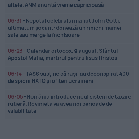
altele. ANM anunță vreme capricioasă
06:31
-
Nepotul celebrului mafiot John Gotti,
ultimatum șocant: donează un rinichi mamei
sale sau merge la închisoare
06:23
-
Calendar ortodox, 9 august. Sfântul
Apostol Matia, martirul pentru Iisus Hristos
06:14
-
TASS susține că rușii au deconspirat 400
de spioni NATO și ofițeri ucraineni
06:05
-
România introduce noul sistem de taxare
rutieră. Rovinieta va avea noi perioade de
valabilitate