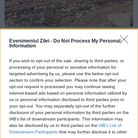
Plaja din Vama Veche, distrusă de
Evenimentul Zilei -
Do Not Process My Personal
puhoaie
Information
17 MAI 2016
If you wish to opt-out of the sale, sharing to third parties, or
processing of your personal or sensitive information for
O ploaie torențială care s-a abătut asupra
targeted advertising by us, please use the below opt-out
sudului litoralului a făcut praf o parte din
section to confirm your selection. Please note that after your
opt-out request is processed you may continue seeing
plaja Vama Veche, torenții au lăsat în urmă
interest-based ads based on personal information utilized by
us or personal information disclosed to third parties prior to
un crater uriaș de peste 600 metri...
your opt-out. You may separately opt-out of the further
disclosure of your personal information by third parties on the
IAB’s list of downstream participants. This information may
also be disclosed by us to third parties on the
IAB’s List of
Downstream Participants
that may further disclose it to other