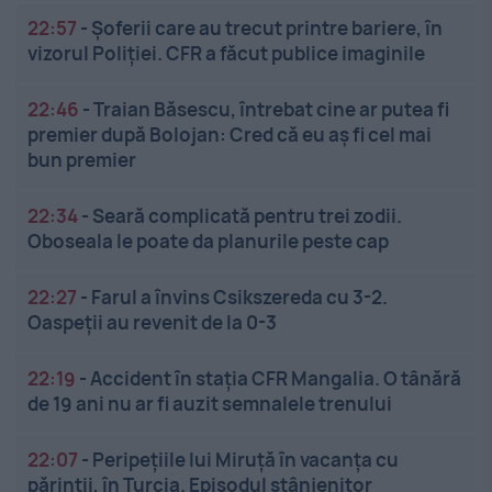
22:57
-
Șoferii care au trecut printre bariere, în
vizorul Poliției. CFR a făcut publice imaginile
22:46
-
Traian Băsescu, întrebat cine ar putea fi
premier după Bolojan: Cred că eu aș fi cel mai
bun premier
22:34
-
Seară complicată pentru trei zodii.
Oboseala le poate da planurile peste cap
22:27
-
Farul a învins Csikszereda cu 3-2.
Oaspeții au revenit de la 0-3
22:19
-
Accident în stația CFR Mangalia. O tânără
de 19 ani nu ar fi auzit semnalele trenului
22:07
-
Peripețiile lui Miruță în vacanța cu
părinții, în Turcia. Episodul stânjenitor