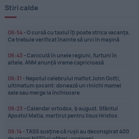
Stiri calde
06:54
-
O cursă cu taxiul îți poate strica vacanța.
Ce trebuie verificat înainte să urci în mașină
06:43
-
Caniculă în unele regiuni, furtuni în
altele. ANM anunță vreme capricioasă
06:31
-
Nepotul celebrului mafiot John Gotti,
ultimatum șocant: donează un rinichi mamei
sale sau merge la închisoare
06:23
-
Calendar ortodox, 9 august. Sfântul
Apostol Matia, martirul pentru Iisus Hristos
06:14
-
TASS susține că rușii au deconspirat 400
de spioni NATO și ofițeri ucraineni