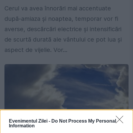
Cerul va avea înnorãri mai accentuate
dupã-amiaza şi noaptea, temporar vor fi
averse, descãrcãri electrice şi intensificãri
de scurtã duratã ale vântului ce pot lua şi
aspect de vijelie. Vor...
Evenimentul Zilei -
Do Not Process My Personal
Information