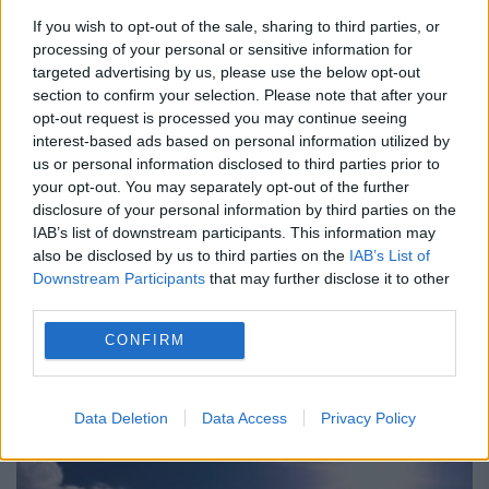
If you wish to opt-out of the sale, sharing to third parties, or
Vremea va fi în general instabilă şi se va
processing of your personal or sensitive information for
targeted advertising by us, please use the below opt-out
răci mai accentuat în centru, nord şi în
section to confirm your selection. Please note that after your
sud-vest | METEO
opt-out request is processed you may continue seeing
interest-based ads based on personal information utilized by
21 AUGUST 2017
us or personal information disclosed to third parties prior to
your opt-out. You may separately opt-out of the further
În zona de munte, în centrul ţării şi local în
disclosure of your personal information by third parties on the
IAB’s list of downstream participants. This information may
est şi sud, vor fi înnorări, averse şi
also be disclosed by us to third parties on the
IAB’s List of
descărcări electrice. Vântul va avea
Downstream Participants
that may further disclose it to other
third parties.
intensificări temporare în regiunile estice şi
CONFIRM
de...
Data Deletion
Data Access
Privacy Policy