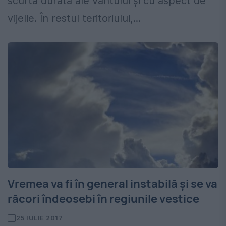
scurtã durată ale vântului și cu aspect de
vijelie. În restul teritoriului,...
Vremea va fi în general instabilă și se va
răcori îndeosebi în regiunile vestice
25 IULIE 2017