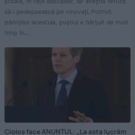
școală, în fața dascălilor, iar aceștia refuză
să-i pedepsească pe vinovați. Potrivit
părinților acestuia, puștiul e hărțuit de mult
timp în...
Cioloș face ANUNȚUL: „La asta lucrăm