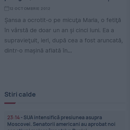
12 OCTOMBRIE 2012
Şansa a ocrotit-o pe micuţa Maria, o fetiţă
în vârstă de doar un an şi cinci luni. Ea a
supravieţuit, ieri, după cea a fost aruncată,
dintr-o maşină aflată în...
Stiri calde
23:14
-
SUA intensifică presiunea asupra
Moscovei. Senatorii americani au aprobat noi