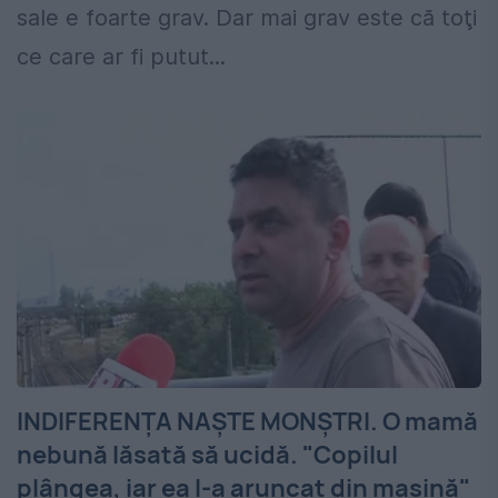
sale e foarte grav. Dar mai grav este că toţi
ce care ar fi putut...
INDIFERENŢA NAŞTE MONŞTRI. O mamă
nebună lăsată să ucidă. "Copilul
plângea, iar ea l-a aruncat din maşină"