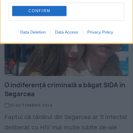
third parties.
CONFIRM
Data Deletion
Data Access
Privacy Policy
O indiferenţă criminală a băgat SIDA în
Segarcea
25 OCTOMBRIE 2014
Faptul că tânărul din Segarcea ar fi infectat
deliberat cu HIV mai multe iubite de-ale