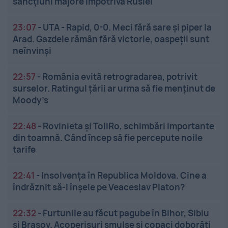
sancțiuni majore împotriva Rusiei
23:07
-
UTA - Rapid, 0-0. Meci fără sare și piper la
Arad. Gazdele rămân fără victorie, oaspeții sunt
neînvinși
22:57
-
România evită retrogradarea, potrivit
surselor. Ratingul țării ar urma să fie menținut de
Moody’s
22:48
-
Rovinieta și TollRo, schimbări importante
din toamnă. Când încep să fie percepute noile
tarife
22:41
-
Insolvenţa în Republica Moldova. Cine a
îndrăznit să-l înşele pe Veaceslav Platon?
22:32
-
Furtunile au făcut pagube în Bihor, Sibiu
și Brașov. Acoperișuri smulse și copaci doborâți