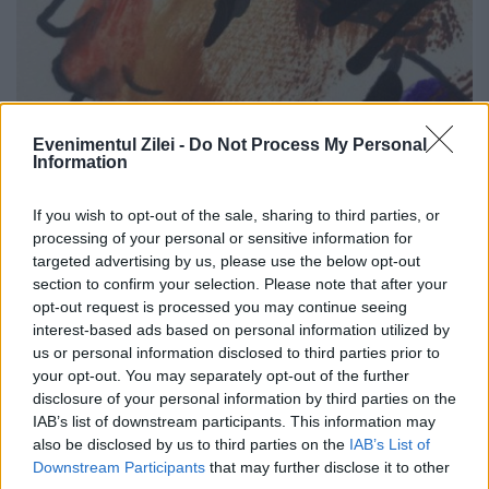
Evenimentul Zilei -
Do Not Process My Personal
Information
Legătura între senatoarea Steliana
If you wish to opt-out of the sale, sharing to third parties, or
Miron și francul elvețian
processing of your personal or sensitive information for
targeted advertising by us, please use the below opt-out
section to confirm your selection. Please note that after your
17 IANUARIE 2015
opt-out request is processed you may continue seeing
Indiferența în legătură cu o inițiativă
interest-based ads based on personal information utilized by
us or personal information disclosed to third parties prior to
legislativă este mult mai nocivă decât ce se
your opt-out. You may separately opt-out of the further
disclosure of your personal information by third parties on the
întâmplă acum cu francul elvețian. De mai
IAB’s list of downstream participants. This information may
multe luni urmăresc, așa cum pot și eu, o...
also be disclosed by us to third parties on the
IAB’s List of
Downstream Participants
that may further disclose it to other