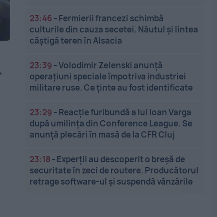
23:46
-
Fermierii francezi schimbă
culturile din cauza secetei. Năutul și lintea
câștigă teren în Alsacia
23:39
-
Volodimir Zelenski anunță
,
operațiuni speciale împotriva industriei
militare ruse. Ce ținte au fost identificate
”
23:29
-
Reacție furibundă a lui Ioan Varga
după umilința din Conference League. Se
anunță plecări în masă de la CFR Cluj
23:18
-
Experții au descoperit o breșă de
e
securitate în zeci de routere. Producătorul
retrage software-ul și suspendă vânzările