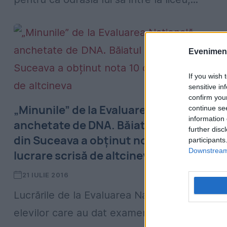
Evenimentu
If you wish 
sensitive in
confirm you
„Minunile” de la Evaluarea Națională,
continue se
information 
anchetate de DNA. Băiatul unui primar
further disc
din Suceava a obținut nota 10 cu o
participants
Downstream 
lucrare scrisă de altcineva
21 IULIE 2016
Lucrările de la Evaluarea Națională ale
elevilor care au dat examenul împreună cu