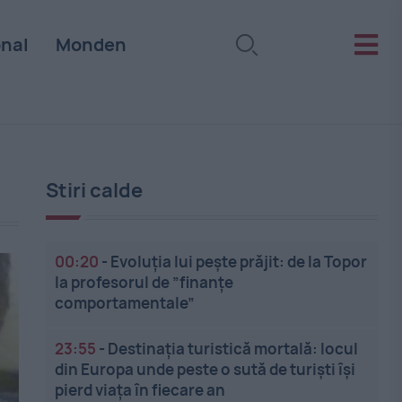
onal
Monden
Stiri calde
00:20
-
Evoluția lui pește prăjit: de la Topor
la profesorul de ”finanțe
comportamentale”
23:55
-
Destinația turistică mortală: locul
din Europa unde peste o sută de turiști își
pierd viața în fiecare an