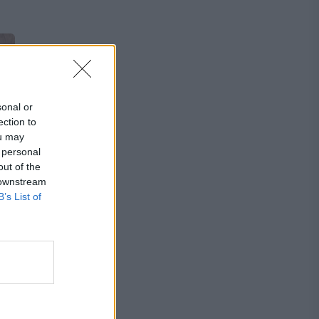
sonal or
ection to
ou may
 personal
out of the
 downstream
B’s List of
TĂ