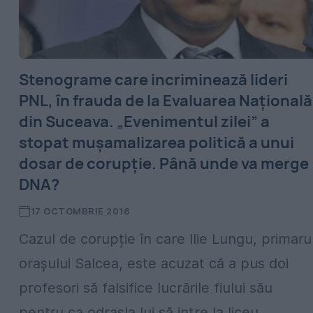
Stenograme care incriminează lideri
PNL, în frauda de la Evaluarea Națională
din Suceava. „Evenimentul zilei” a
stopat mușamalizarea politică a unui
dosar de corupție. Până unde va merge
DNA?
17 OCTOMBRIE 2016
Cazul de corupție în care Ilie Lungu, primaru
orașului Salcea, este acuzat că a pus doi
profesori să falsifice lucrările fiului său
pentru ca odrasla lui să intre la liceu,...