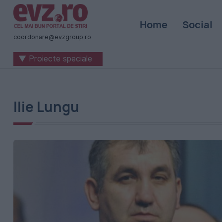
Știri
Home
Social
naționale
coordonare@evzgroup.ro
și
▼ Proiecte speciale
internaționale
|
România
Ilie Lungu
-
Evenimentul
Zilei