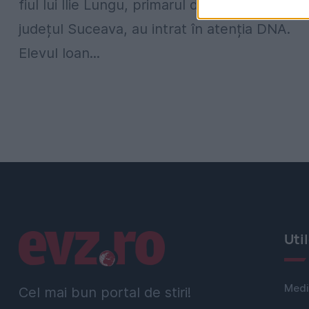
fiul lui Ilie Lungu, primarul din orașul Salcea,
județul Suceava, au intrat în atenția DNA.
Elevul Ioan...
Linkuri utile
Uti
Medi
Cel mai bun portal de stiri!