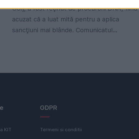
Gorj, a fost reţinut de procurorii DNA, fiind
acuzat că a luat mită pentru a aplica
sancţiuni mai blânde. Comunicatul...
le
GDPR
a KIT
Termeni si conditii