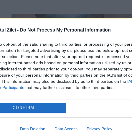
l Zilei -
Do Not Process My Personal Information
to opt-out of the sale, sharing to third parties, or processing of your per
formation for targeted advertising by us, please use the below opt-out s
r selection. Please note that after your opt-out request is processed y
eing interest-based ads based on personal information utilized by us or
disclosed to third parties prior to your opt-out. You may separately opt-
losure of your personal information by third parties on the IAB’s list of
. This information may also be disclosed by us to third parties on the
IA
Participants
that may further disclose it to other third parties.
COMISAR reţinut pentru LUARE DE MI
16 DECEMBRIE 2015
CONFIRM
Ilie Lungu, comisar în cadrul Comisariatului
Județean pentru Protecția Consumatorilor
Data Deletion
Data Access
Privacy Policy