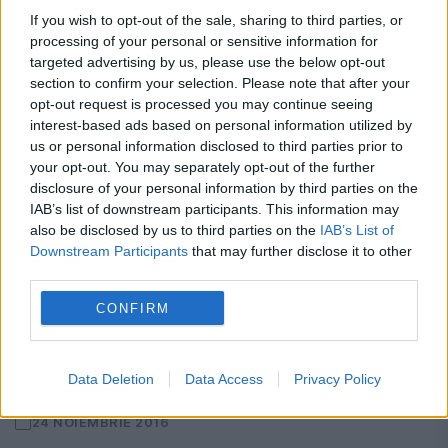
If you wish to opt-out of the sale, sharing to third parties, or
processing of your personal or sensitive information for
targeted advertising by us, please use the below opt-out
section to confirm your selection. Please note that after your
opt-out request is processed you may continue seeing
interest-based ads based on personal information utilized by
us or personal information disclosed to third parties prior to
your opt-out. You may separately opt-out of the further
disclosure of your personal information by third parties on the
IAB’s list of downstream participants. This information may
also be disclosed by us to third parties on the
IAB’s List of
Downstream Participants
that may further disclose it to other
third parties.
Acuzaţii grave la adresa unui specialist
CONFIRM
român. Misiunea spaţială a italienilor
de a ajunge pe Marte a EŞUAT. Sonda s-
a prăbuşit şi s-a făcut bucăţi
Data Deletion
Data Access
Privacy Policy
24 NOIEMBRIE 2016