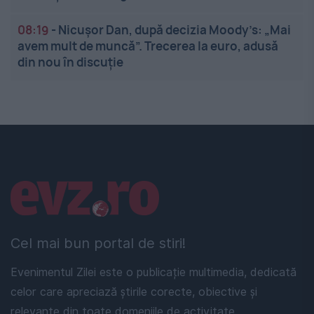
08:19
-
Nicușor Dan, după decizia Moody’s: „Mai
avem mult de muncă”. Trecerea la euro, adusă
din nou în discuție
Linkuri utile
Cel mai bun portal de stiri!
Evenimentul Zilei este o publicație multimedia, dedicată
celor care apreciază știrile corecte, obiective și
relevante din toate domeniile de activitate