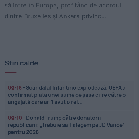
să intre în Europa, profitând de acordul
dintre Bruxelles și Ankara privind...
Stiri calde
09:18
-
Scandalul Infantino explodează. UEFA a
confirmat plata unei sume de șase cifre către o
angajată care ar fi avut o rel...
09:10
-
Donald Trump către donatorii
republicani: „Trebuie să-l alegem pe JD Vance”
pentru 2028