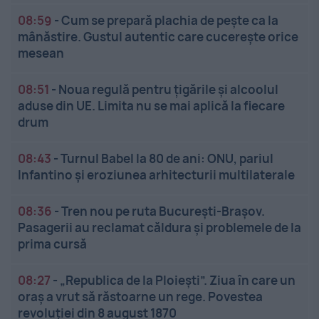
08:59
-
Cum se prepară plachia de pește ca la
mânăstire. Gustul autentic care cucerește orice
mesean
08:51
-
Noua regulă pentru țigările și alcoolul
aduse din UE. Limita nu se mai aplică la fiecare
drum
08:43
-
Turnul Babel la 80 de ani: ONU, pariul
Infantino și eroziunea arhitecturii multilaterale
08:36
-
Tren nou pe ruta București-Brașov.
Pasagerii au reclamat căldura și problemele de la
prima cursă
08:27
-
„Republica de la Ploiești”. Ziua în care un
oraș a vrut să răstoarne un rege. Povestea
revoluției din 8 august 1870