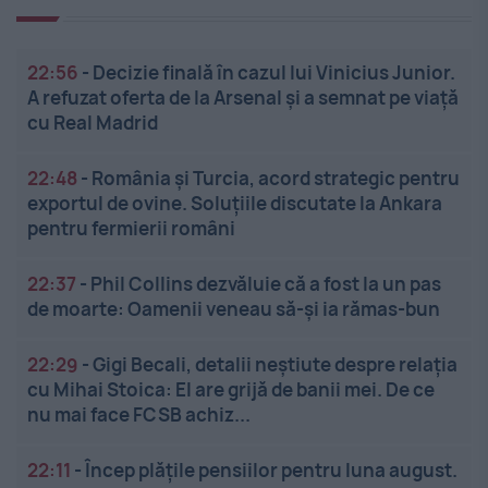
22:56
-
Decizie finală în cazul lui Vinicius Junior.
A refuzat oferta de la Arsenal și a semnat pe viață
cu Real Madrid
22:48
-
România și Turcia, acord strategic pentru
exportul de ovine. Soluțiile discutate la Ankara
pentru fermierii români
22:37
-
Phil Collins dezvăluie că a fost la un pas
de moarte: Oamenii veneau să-și ia rămas-bun
22:29
-
Gigi Becali, detalii neștiute despre relația
cu Mihai Stoica: El are grijă de banii mei. De ce
nu mai face FCSB achiz...
22:11
-
Încep plățile pensiilor pentru luna august.