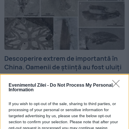
Descoperire extrem de importantă în
China. Oamenii de ştiinţă au fost uluiţi
24 MARTIE 2019
Evenimentul Zilei -
Do Not Process My Personal
Pe malul unui râu din provincia chineză
Information
Hubei, o echipă de paleontologi au
If you wish to opt-out of the sale, sharing to third parties, or
descoperit mii de fosile cu o vechime de
processing of your personal or sensitive information for
targeted advertising by us, please use the below opt-out
518 milioane de ani. Uluitor pentru oamenii
section to confirm your selection. Please note that after your
opt-out request is processed you may continue seeing