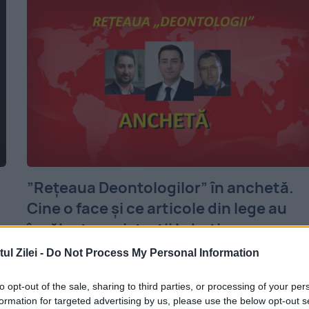
”Rețeaua Deontologilor” în anchetă.
Cine o face și ce articole din lege au
încălcat magistrații la beția cu
jurnaliștii
l Zilei -
Do Not Process My Personal Information
25 FEBRUARIE 2020
to opt-out of the sale, sharing to third parties, or processing of your per
formation for targeted advertising by us, please use the below opt-out s
Scandalul de presă din jurul Rețelei