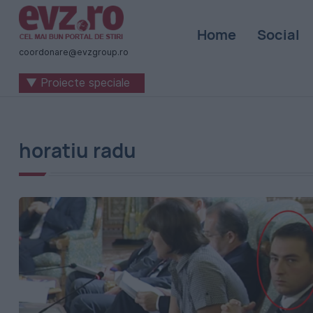
Știri
Home
Social
naționale
coordonare@evzgroup.ro
și
▼ Proiecte speciale
internaționale
|
România
horatiu radu
-
Evenimentul
Zilei