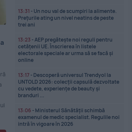
13:31
-
Un nou val de scumpiri la alimente.
Prețurile ating un nivel neatins de peste
trei ani
13:23
-
AEP pregătește noi reguli pentru
 a
cetățenii UE. Înscrierea în listele
electorale speciale ar urma să se facă și
online
ră
13:17
-
Descoperă universul Trendyol la
UNTOLD 2026: colecții capsulă dezvoltate
a
cu vedete, experiențe de beauty și
branduri ...
ui
13:06
-
Ministerul Sănătății schimbă
examenul de medic specialist. Regulile noi
intră în vigoare în 2026