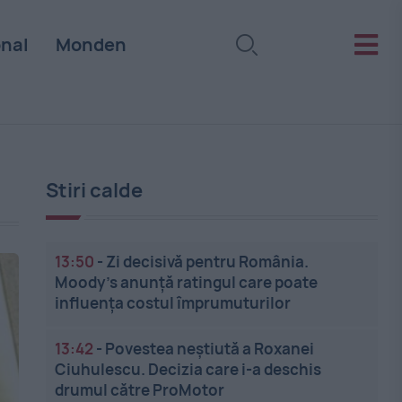
onal
Monden
Stiri calde
13:50
-
Zi decisivă pentru România.
Moody’s anunță ratingul care poate
influența costul împrumuturilor
13:42
-
Povestea neștiută a Roxanei
Ciuhulescu. Decizia care i-a deschis
drumul către ProMotor