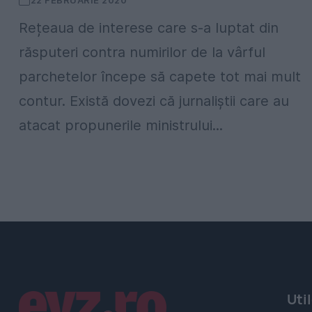
22 FEBRUARIE 2020
Rețeaua de interese care s-a luptat din
răsputeri contra numirilor de la vârful
parchetelor începe să capete tot mai mult
contur. Există dovezi că jurnaliștii care au
atacat propunerile ministrului...
Linkuri utile
Uti