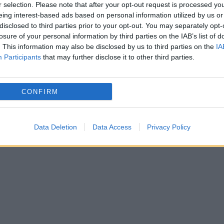
r selection. Please note that after your opt-out request is processed y
”Deontologii” s-a transformat într-un dosa
i
eing interest-based ads based on personal information utilized by us or
disclosed to third parties prior to your opt-out. You may separately opt-
penal, aflat în lucru la Parchetul Militar
losure of your personal information by third parties on the IAB’s list of
. This information may also be disclosed by us to third parties on the
București. Informația a transmis-o chiar pr
IA
Participants
that may further disclose it to other third parties.
procurorul Bogdan Pîrlog, prin intermediul
site-urilor G4media,...
CONFIRM
Data Deletion
Data Access
Privacy Policy