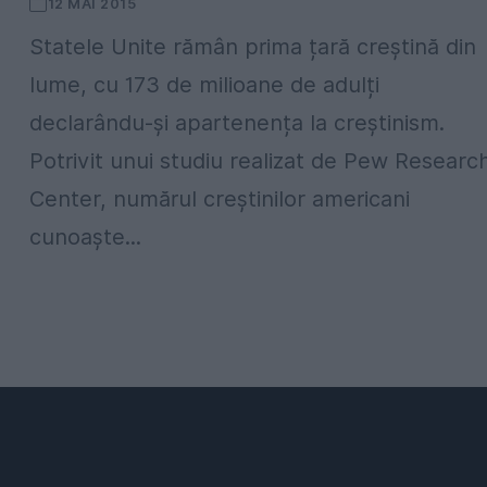
12 MAI 2015
Statele Unite rămân prima țară creștină din
lume, cu 173 de milioane de adulți
declarându-și apartenența la creștinism.
Potrivit unui studiu realizat de Pew Researc
Center, numărul creștinilor americani
cunoaște...