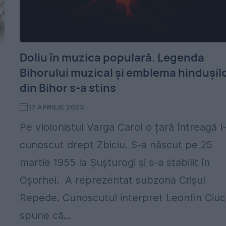
Doliu în muzica populară. Legenda
Bihorului muzical și emblema hindușil
din Bihor s-a stins
17 APRILIE 2023
Pe violonistul Varga Carol o țară întreagă l
cunoscut drept Zbiciu. S-a născut pe 25
martie 1955 la Șușturogi și s-a stabilit în
Oșorhei. A reprezentat subzona Crișul
Repede. Cunoscutul interpret Leontin Ciuc
spune că...