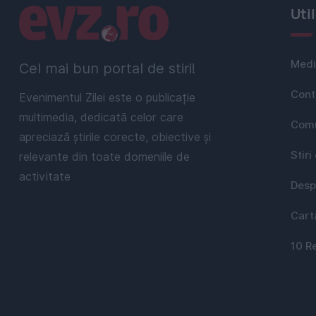
Linkuri utile
Uti
Medi
Cel mai bun portal de stiri!
Cont
Evenimentul Zilei este o publicație
multimedia, dedicată celor care
Comu
apreciază știrile corecte, obiective și
Stiri
relevante din toate domeniile de
activitate
Desp
Cart
10 R