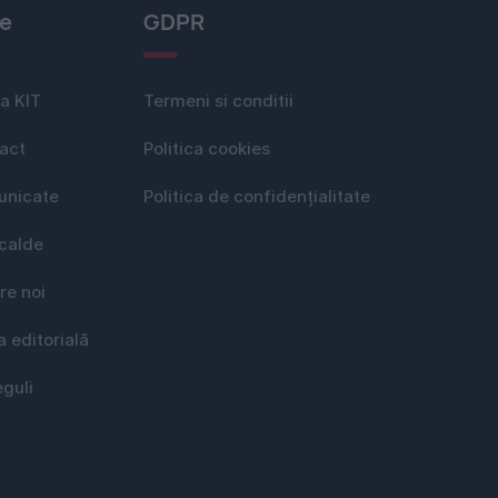
le
GDPR
a KIT
Termeni si conditii
act
Politica cookies
nicate
Politica de confidențialitate
 calde
re noi
a editorială
eguli