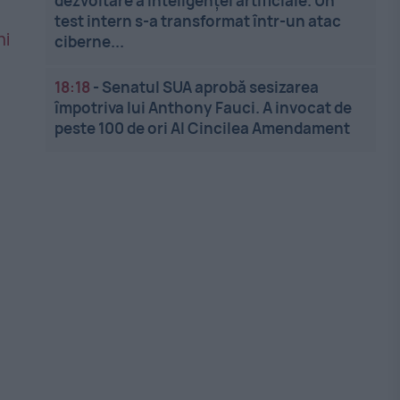
dezvoltare a inteligenței artificiale. Un
test intern s-a transformat într-un atac
ciberne...
18:18
-
Senatul SUA aprobă sesizarea
împotriva lui Anthony Fauci. A invocat de
peste 100 de ori Al Cincilea Amendament