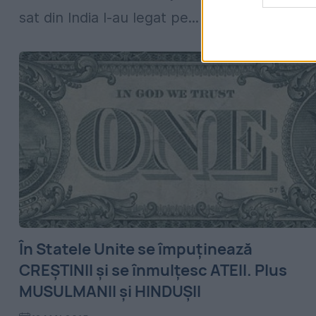
sat din India l-au legat pe...
În Statele Unite se împuținează
CREȘTINII și se înmulțesc ATEII. Plus
MUSULMANII și HINDUȘII