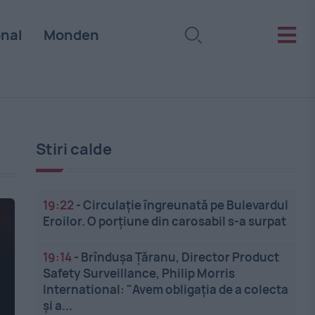
onal
Monden
Stiri calde
19:22
-
Circulație îngreunată pe Bulevardul
Eroilor. O porțiune din carosabil s-a surpat
19:14
-
Brîndușa Țăranu, Director Product
Safety Surveillance, Philip Morris
International: "Avem obligația de a colecta
și a...