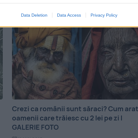
practică interzisă...
Data Deletion
Data Access
Privacy Policy
Crezi ca românii sunt săraci? Cum ara
oamenii care trăiesc cu 2 lei pe zi |
GALERIE FOTO