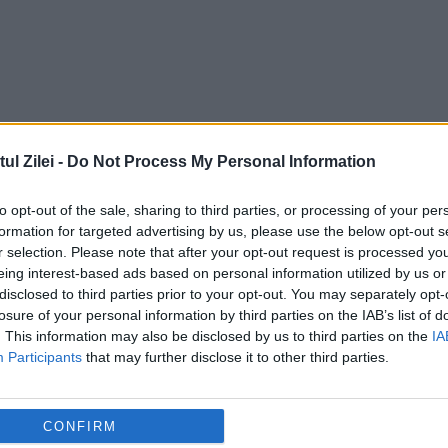
l Zilei -
Do Not Process My Personal Information
to opt-out of the sale, sharing to third parties, or processing of your per
formation for targeted advertising by us, please use the below opt-out s
r selection. Please note that after your opt-out request is processed y
Musulman OMORÂT în bătaie pentru că
eing interest-based ads based on personal information utilized by us or
mâncat carne de vită
disclosed to third parties prior to your opt-out. You may separately opt-
losure of your personal information by third parties on the IAB’s list of
30 SEPTEMBRIE 2015
. This information may also be disclosed by us to third parties on the
IA
Participants
that may further disclose it to other third parties.
e
Un musulman în vârstă de 50 de ani a fost
omorât în bătaie într-un sat din India în ur
CONFIRM
un
unor zvonuri că ar fi mâncat carne de vită,