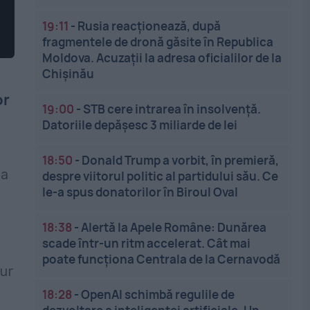
19:11
-
Rusia reacționează, după
fragmentele de dronă găsite în Republica
Moldova. Acuzații la adresa oficialilor de la
Chișinău
or
19:00
-
STB cere intrarea în insolvență.
Datoriile depășesc 3 miliarde de lei
18:50
-
Donald Trump a vorbit, în premieră,
-a
despre viitorul politic al partidului său. Ce
le-a spus donatorilor în Biroul Oval
18:38
-
Alertă la Apele Române: Dunărea
scade într-un ritm accelerat. Cât mai
poate funcționa Centrala de la Cernavodă
ur
18:28
-
OpenAI schimbă regulile de