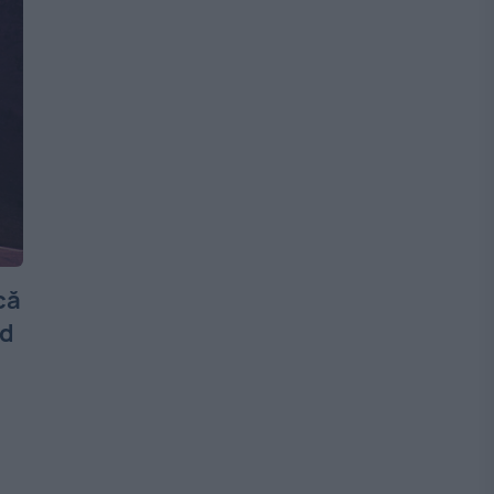
că
ad