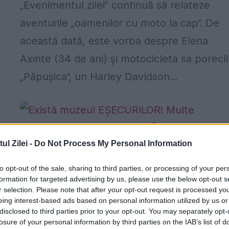
„Evenimentul zilei” continuă să relateze
aventurile „oamenilor cu moto la cap”. De
această dată, este vorba despre Elena
Axinte (34 de ani) și motocicleta sa porecli
„Păpușica”, un Harley Davidson...
l Zilei -
Do Not Process My Personal Information
Există muzeul EŞECURILOR! Multe
companii ar dori să DISPARĂ acest
to opt-out of the sale, sharing to third parties, or processing of your per
formation for targeted advertising by us, please use the below opt-out s
proiect
r selection. Please note that after your opt-out request is processed y
eing interest-based ads based on personal information utilized by us or
19 IUNIE 2017
disclosed to third parties prior to your opt-out. You may separately opt-
În Suedia a fost înfiinţat un muzeu cu
losure of your personal information by third parties on the IAB’s list of