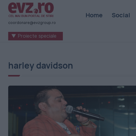
Știri
Home
Social
naționale
coordonare@evzgroup.ro
și
▼ Proiecte speciale
internaționale
|
România
harley davidson
-
Evenimentul
Zilei