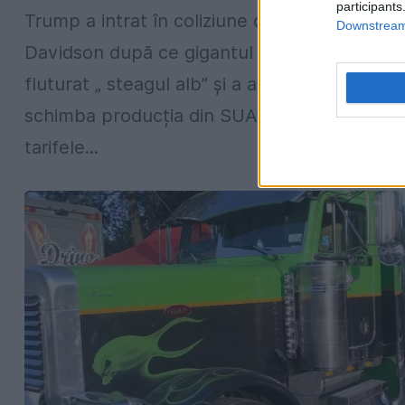
participants
Trump a intrat în coliziune cu Harley-
Downstream 
Davidson după ce gigantul de motociclete a
fluturat „ steagul alb” şi a anunțat că va
schimba producția din SUA pentru a evita
tarifele...