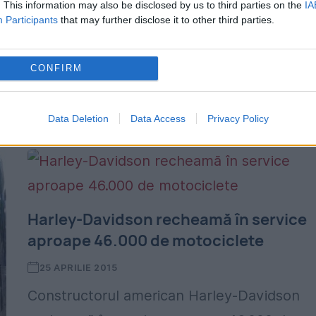
. This information may also be disclosed by us to third parties on the
IA
proiecte eşuate de la toate companiile, chi
Participants
that may further disclose it to other third parties.
și cele mai mari. Psihologul Samuel West a
decis să păstreze în memoria oamenilor
CONFIRM
proiectele...
Data Deletion
Data Access
Privacy Policy
Harley-Davidson recheamă în service
aproape 46.000 de motociclete
25 APRILIE 2015
Constructorul american Harley-Davidson