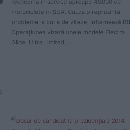
recheamă în service aproape 46.000 de
motociclete în SUA. Cauza o reprezintă
probleme la cutia de viteze, informează B
Operațiunea vizază unele modele Electra
Glide, Ultra Limited,...
e