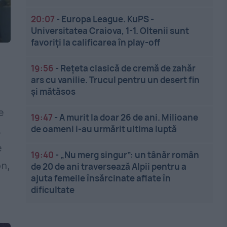
20:07
-
Europa League. KuPS -
Universitatea Craiova, 1-1. Oltenii sunt
favoriți la calificarea în play-off
19:56
-
Rețeta clasică de cremă de zahăr
ars cu vanilie. Trucul pentru un desert fin
și mătăsos
e
19:47
-
A murit la doar 26 de ani. Milioane
de oameni i-au urmărit ultima luptă
.
e
19:40
-
„Nu merg singur”: un tânăr român
on,
de 20 de ani traversează Alpii pentru a
ajuta femeile însărcinate aflate în
dificultate