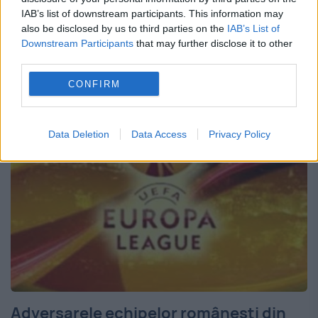
Macedonia și Muntenegru) au primit
IAB’s list of downstream participants. This information may
acordul din partea UEFA pentru crearea
also be disclosed by us to third parties on the
IAB’s List of
Downstream Participants
that may further disclose it to other
unei ligi transfrontaliere, anunță cotidianul
third parties.
sârb „Blic”. Această acțiune...
CONFIRM
Data Deletion
Data Access
Privacy Policy
Adversarele echipelor românești din