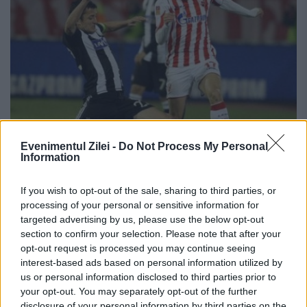
Evenimentul Zilei -
Do Not Process My Personal
Information
UEFA a dat undă verde pentru o ligă
regională „balcanică”. Fotbalul reface
If you wish to opt-out of the sale, sharing to third parties, or
processing of your personal or sensitive information for
Iugoslavia
targeted advertising by us, please use the below opt-out
section to confirm your selection. Please note that after your
21 IULIE 2016
opt-out request is processed you may continue seeing
Țările ce au format odată Iugoslavia
interest-based ads based on personal information utilized by
us or personal information disclosed to third parties prior to
(Serbia, Slovenia, Bosnia, Croația,
your opt-out. You may separately opt-out of the further
disclosure of your personal information by third parties on the