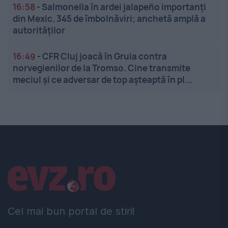
16:58
-
Salmonella în ardei jalapeño importanți
din Mexic. 345 de îmbolnăviri; anchetă amplă a
autorităților
16:49
-
CFR Cluj joacă în Gruia contra
norvegienilor de la Tromso. Cine transmite
meciul și ce adversar de top așteaptă în pl...
Linkuri utile
Cel mai bun portal de stiri!