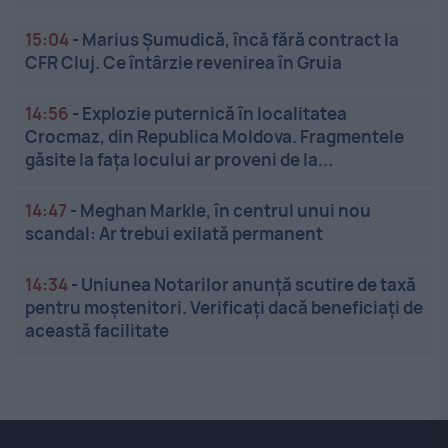
15:04
-
Marius Șumudică, încă fără contract la
CFR Cluj. Ce întârzie revenirea în Gruia
14:56
-
Explozie puternică în localitatea
Crocmaz, din Republica Moldova. Fragmentele
găsite la fața locului ar proveni de la...
14:47
-
Meghan Markle, în centrul unui nou
scandal: Ar trebui exilată permanent
14:34
-
Uniunea Notarilor anunță scutire de taxă
pentru moștenitori. Verificați dacă beneficiați de
această facilitate