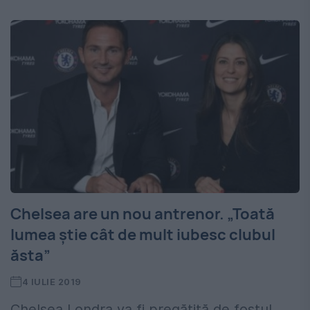
Chelsea are un nou antrenor. „Toată
lumea ştie cât de mult iubesc clubul
ăsta”
4 IULIE 2019
Chelsea Londra va fi pregătită de fostul