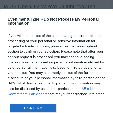
la US Open. Ea va evolua luni noaptea
împotriva Terezei Smitkova, jucătoare ce
Evenimentul Zilei -
Do Not Process My Personal
reprezintă Cehia și se...
Information
If you wish to opt-out of the sale, sharing to third parties, or
processing of your personal or sensitive information for
targeted advertising by us, please use the below opt-out
section to confirm your selection. Please note that after your
opt-out request is processed you may continue seeing
FOTBAL EXTERN. Frank Lampard a spus
interest-based ads based on personal information utilized by
ADIO naționalei Angliei
us or personal information disclosed to third parties prior to
your opt-out. You may separately opt-out of the further
disclosure of your personal information by third parties on the
26 AUGUST 2014
IAB’s list of downstream participants. This information may
După 15 ani, Frank Lampard, fostul mijlocaş
also be disclosed by us to third parties on the
IAB’s List of
Downstream Participants
that may further disclose it to other
de la Chelsea Londra, şi-a anunţat, astăzi,
third parties.
retragerea din echipa naţională a Angliei
CONFIRM