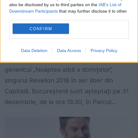
also be disclosed by us to third parties on the
IAB’s List of
Downstream Participants
that may further disclose it to other
third parties.
Singurul REVELION în AER LIBER din
CONFIRM
Bucureşti! Parcul IOR va fi gazdă
28 DECEMBRIE 2015
Data Deletion
Data Access
Privacy Policy
Primăria Sectorului 3 organizează, sub
genericul „Noaptea albă a dorințelor”,
singurul Revelion 2016 în aer liber din
Capitală. Bucureștenii sunt așteptați pe 31
decembrie, de la ora 19.30, în Parcul...