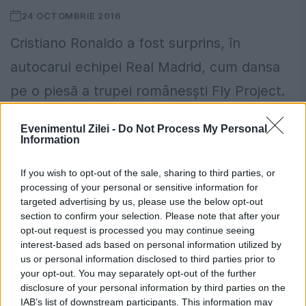
24 OCTOMBRIE 2016
Cristiano Ronaldo a fost surprins, în
autocarul echipei Real Madrid, cum dansa
pe o piesă a trupei românesşti Fly Project.
Filmuleţul a fost distribuit de membrii trupei
Evenimentul Zilei -
Do Not Process My Personal
pe pagina oficială...
Information
If you wish to opt-out of the sale, sharing to third parties, or
processing of your personal or sensitive information for
targeted advertising by us, please use the below opt-out
section to confirm your selection. Please note that after your
opt-out request is processed you may continue seeing
interest-based ads based on personal information utilized by
us or personal information disclosed to third parties prior to
your opt-out. You may separately opt-out of the further
disclosure of your personal information by third parties on the
IAB’s list of downstream participants. This information may