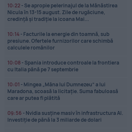
10:22
-
Se apropie pelerinajul de la Mănăstirea
Nicula în 13-15 august. Zile de rugăciune,
credință și tradiție la icoana Mai...
10:14
-
Facturile la energie din toamnă, sub
presiune. Ofertele furnizorilor care schimbă
calculele românilor
10:08
-
Spania introduce controale la frontiera
cu Italia până pe 7 septembrie
10:01
-
Mingea „Mâna lui Dumnezeu” a lui
Maradona, scoasă la licitație. Suma fabuloasă
care ar putea fi plătită
09:56
-
Nvidia susține masiv în infrastructura AI.
Investiție de până la 3 miliarde de dolari