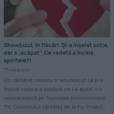
Showbizul, în flăcări. Și-a înșelat soția,
dar a „scăpat”. Ce vedetă a încins
spiritele?!
7 IULIE 2020
Un cântăreț celebru a recunoscut că și-a
înșelat soția și a explicat ce l-a ajutat s-o
recucerească pe frumoasa prezentatoare
TV. Cunoscutul cântăreț de la Fly Project,