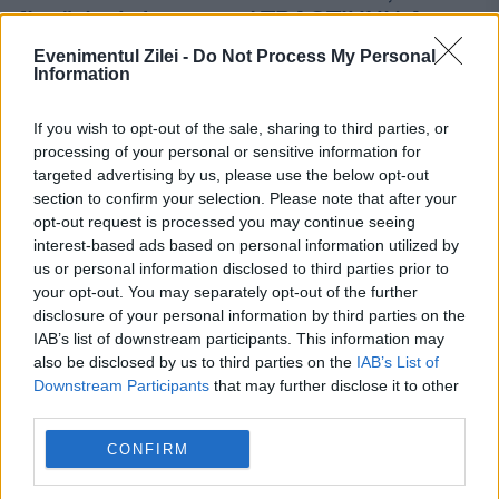
flotări, abdomene şi TRACŢIUNI LA
BARĂ! | VIDEO
Evenimentul Zilei -
Do Not Process My Personal
Information
18 OCTOMBRIE 2014
If you wish to opt-out of the sale, sharing to third parties, or
Se trezeşte în fiecare dimineaţă la ora cinci.
processing of your personal or sensitive information for
targeted advertising by us, please use the below opt-out
Pentru a face ceva incredibil. Respectiv un
section to confirm your selection. Please note that after your
mare număr de flotări şi de abdomene,
opt-out request is processed you may continue seeing
interest-based ads based on personal information utilized by
care i-ar face pe mullţi tineri să gâfâie,...
us or personal information disclosed to third parties prior to
your opt-out. You may separately opt-out of the further
disclosure of your personal information by third parties on the
IAB’s list of downstream participants. This information may
also be disclosed by us to third parties on the
IAB’s List of
Downstream Participants
that may further disclose it to other
third parties.
CONFIRM