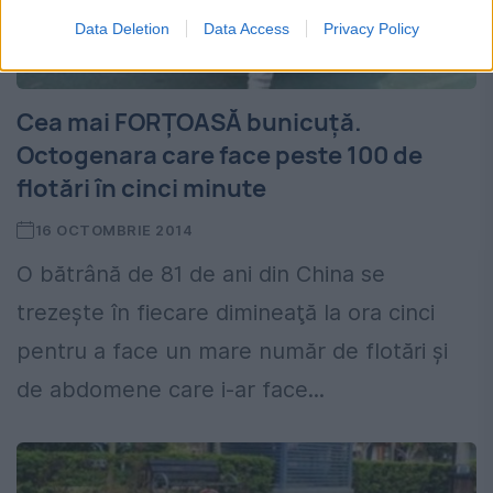
Data Deletion
Data Access
Privacy Policy
Cea mai FORȚOASĂ bunicuță.
Octogenara care face peste 100 de
flotări în cinci minute
16 OCTOMBRIE 2014
O bătrână de 81 de ani din China se
trezeşte în fiecare dimineaţă la ora cinci
pentru a face un mare număr de flotări şi
de abdomene care i-ar face...