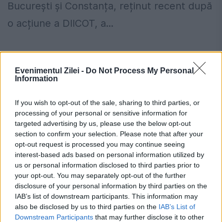
București și Constanța, reținut recent după
o acțiune a DIICOT, a...
Evenimentul Zilei -
Do Not Process My Personal
Information
Stiri calde
If you wish to opt-out of the sale, sharing to third parties, or
processing of your personal or sensitive information for
targeted advertising by us, please use the below opt-out
section to confirm your selection. Please note that after your
11:46
-
Salariile bugetarilor, în așteptare. De ce
opt-out request is processed you may continue seeing
nu ajunge legea în Parlament
interest-based ads based on personal information utilized by
us or personal information disclosed to third parties prior to
11:39
-
Afacerea din spatele Federației Române
your opt-out. You may separately opt-out of the further
de Taekwondo WT. Ce a descoperit Curtea de
disclosure of your personal information by third parties on the
Conturi
IAB’s list of downstream participants. This information may
also be disclosed by us to third parties on the
IAB’s List of
Downstream Participants
that may further disclose it to other