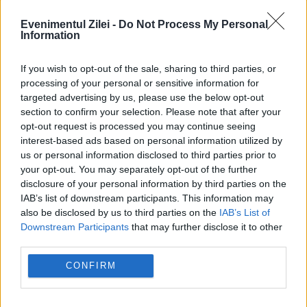
Sfântului Sinod al Patriarhiei Ecumenice a
Evenimentul Zilei -
Do Not Process My Personal
Information
Constantinopolelui, ceea ce trebuia să se
întâmple, s-a întâmplat: într-o complicate
If you wish to opt-out of the sale, sharing to third parties, or
processing of your personal or sensitive information for
succesiune de acțiuni administrativă, care
targeted advertising by us, please use the below opt-out
section to confirm your selection. Please note that after your
e...
opt-out request is processed you may continue seeing
interest-based ads based on personal information utilized by
us or personal information disclosed to third parties prior to
your opt-out. You may separately opt-out of the further
disclosure of your personal information by third parties on the
IAB’s list of downstream participants. This information may
also be disclosed by us to third parties on the
IAB’s List of
Downstream Participants
that may further disclose it to other
third parties.
CONFIRM