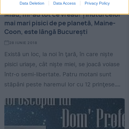
Data Deletion
Data Access
Privacy Policy
Miau, mi-au tot ce vreau! Ținutul celor
mai mari pisici de pe planetă, Maine-
Coon, este lângă Bucureşti
28 IUNIE 2018
Există un loc, la noi în ţară, în care nişte
pisici uriaşe, cât nişte miei, se joacă voiase
într-o semi-libertate. Patru motani sunt
stăpâni peste haremul lor cu 12 prinţese....