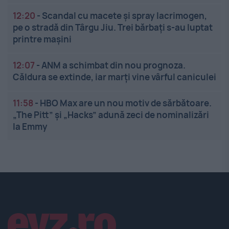
12:20
-
Scandal cu macete și spray lacrimogen,
pe o stradă din Târgu Jiu. Trei bărbați s-au luptat
printre mașini
12:07
-
ANM a schimbat din nou prognoza.
Căldura se extinde, iar marți vine vârful caniculei
11:58
-
HBO Max are un nou motiv de sărbătoare.
„The Pitt” și „Hacks” adună zeci de nominalizări
la Emmy
Linkuri utile