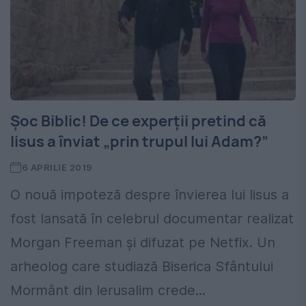
Şoc Biblic! De ce experții pretind că
Iisus a înviat „prin trupul lui Adam?”
6 APRILIE 2019
O nouă impoteză despre învierea lui Iisus a
fost lansată în celebrul documentar realizat
Morgan Freeman şi difuzat pe Netfix. Un
arheolog care studiază Biserica Sfântului
Mormânt din Ierusalim crede...