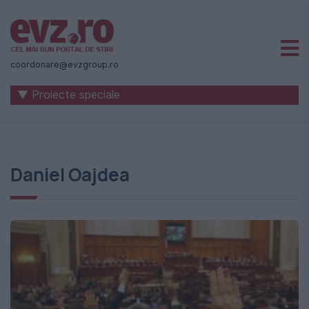
Știri
naționale
coordonare@evzgroup.ro
și
▼ Proiecte speciale
internaționale
|
România
Daniel Oajdea
-
Evenimentul
Zilei