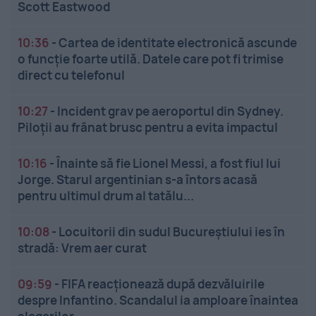
Scott Eastwood
10:36
-
Cartea de identitate electronică ascunde
o funcție foarte utilă. Datele care pot fi trimise
direct cu telefonul
10:27
-
Incident grav pe aeroportul din Sydney.
Piloții au frânat brusc pentru a evita impactul
10:16
-
Înainte să fie Lionel Messi, a fost fiul lui
Jorge. Starul argentinian s-a întors acasă
pentru ultimul drum al tatălu...
10:08
-
Locuitorii din sudul Bucureștiului ies în
stradă: Vrem aer curat
09:59
-
FIFA reacționează după dezvăluirile
despre Infantino. Scandalul ia amploare înaintea