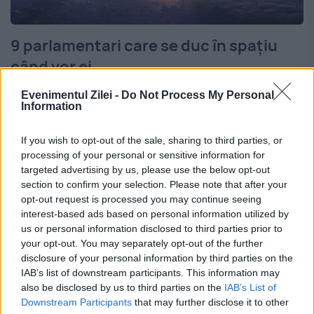
9 parlamentari care se duc în spațiu
când vor ei
19 SEPTEMBRIE 2015
Evenimentul Zilei -
Do Not Process My Personal
Information
Spațiul, ultima frontieră pentru
If you wish to opt-out of the sale, sharing to third parties, or
parlamentarii români. Nouă aleși fac parte
processing of your personal or sensitive information for
din... Subcomisia pentru Spațiu a
targeted advertising by us, please use the below opt-out
section to confirm your selection. Please note that after your
legislativului Parlamentul României este
opt-out request is processed you may continue seeing
interest-based ads based on personal information utilized by
prea mic și cu activități plictisitoare pentru
us or personal information disclosed to third parties prior to
unii dintre aleșii noștri....
your opt-out. You may separately opt-out of the further
disclosure of your personal information by third parties on the
IAB’s list of downstream participants. This information may
also be disclosed by us to third parties on the
IAB’s List of
Downstream Participants
that may further disclose it to other