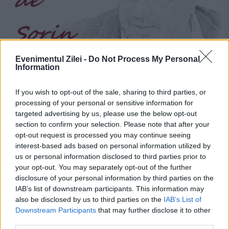
Evenimentul Zilei -
Do Not Process My Personal
Information
Praf în ochi, intern şi internaţional
If you wish to opt-out of the sale, sharing to third parties, or
processing of your personal or sensitive information for
23 FEBRUARIE 2025
targeted advertising by us, please use the below opt-out
section to confirm your selection. Please note that after your
În tumultul ăsta de evenimente politice, de
opt-out request is processed you may continue seeing
interest-based ads based on personal information utilized by
la piruete elegante şi atât de subtile
us or personal information disclosed to third parties prior to
câteodată, încât adversarii cărora le sunt
your opt-out. You may separately opt-out of the further
disclosure of your personal information by third parties on the
adresate nici măcar nu le pricep, până la
IAB’s list of downstream participants. This information may
also be disclosed by us to third parties on the
IAB’s List of
adresări mai...
Downstream Participants
that may further disclose it to other
third parties.