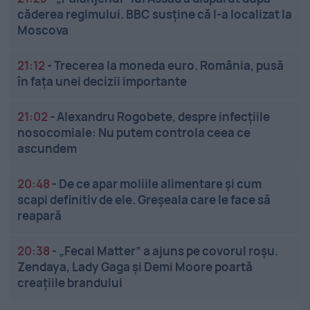
căderea regimului. BBC susține că l-a localizat la
Moscova
21:12
-
Trecerea la moneda euro. România, pusă
în fața unei decizii importante
21:02
-
Alexandru Rogobete, despre infecțiile
nosocomiale: Nu putem controla ceea ce
ascundem
20:48
-
De ce apar moliile alimentare și cum
scapi definitiv de ele. Greșeala care le face să
reapară
20:38
-
„Fecal Matter” a ajuns pe covorul roșu.
Zendaya, Lady Gaga și Demi Moore poartă
creațiile brandului