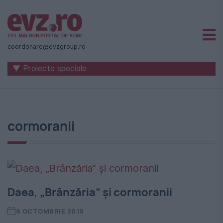
Știri
naționale
coordonare@evzgroup.ro
și
▼ Proiecte speciale
internaționale
|
România
cormoranii
-
Evenimentul
Zilei
Daea, „Brânzăria” și cormoranii
8 OCTOMBRIE 2019