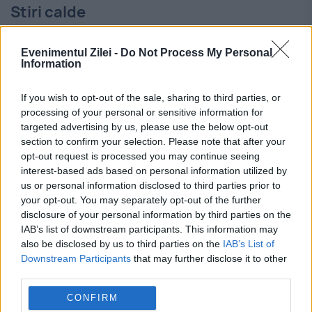
Stiri calde
Evenimentul Zilei -
Do Not Process My Personal
Information
06:54
-
Eclipsa parțială de Soare din 12 august,
vizibilă și din România. Unde se vede cel mai bine
și la ce oră începe
If you wish to opt-out of the sale, sharing to third parties, or
processing of your personal or sensitive information for
targeted advertising by us, please use the below opt-out
06:45
-
Zi decisivă la Înalta Curte. Călin
section to confirm your selection. Please note that after your
Georgescu află dacă dosarul merge mai departe
opt-out request is processed you may continue seeing
interest-based ads based on personal information utilized by
06:34
-
Prognoza meteo, 6 august. Valul de
us or personal information disclosed to third parties prior to
your opt-out. You may separately opt-out of the further
căldură se extinde. Temperaturile ating 41 de
disclosure of your personal information by third parties on the
grade, urmate de vijelii și averse t...
IAB’s list of downstream participants. This information may
also be disclosed by us to third parties on the
IAB’s List of
06:25
-
Noi informații despre criza din Ceuta.
Downstream Participants
that may further disclose it to other
Serviciile spaniole verifică posibile legături cu
third parties.
jihadismul
CONFIRM