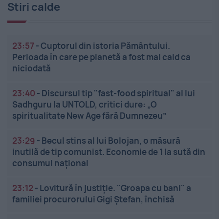
Stiri calde
23:57
-
Cuptorul din istoria Pământului.
Perioada în care pe planetă a fost mai cald ca
niciodată
23:40
-
Discursul tip "fast-food spiritual" al lui
Sadhguru la UNTOLD, critici dure: „O
spiritualitate New Age fără Dumnezeu”
23:29
-
Becul stins al lui Bolojan, o măsură
inutilă de tip comunist. Economie de 1 la sută din
consumul național
23:12
-
Lovitură în justiție. "Groapa cu bani" a
familiei procurorului Gigi Ștefan, închisă