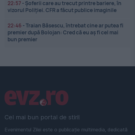
22:57
-
Șoferii care au trecut printre bariere, în
vizorul Poliției. CFR a făcut publice imaginile
22:46
-
Traian Băsescu, întrebat cine ar putea fi
premier după Bolojan: Cred că eu aș fi cel mai
bun premier
Linkuri utile
Cel mai bun portal de stiri!
Evenimentul Zilei este o publicație multimedia, dedicată