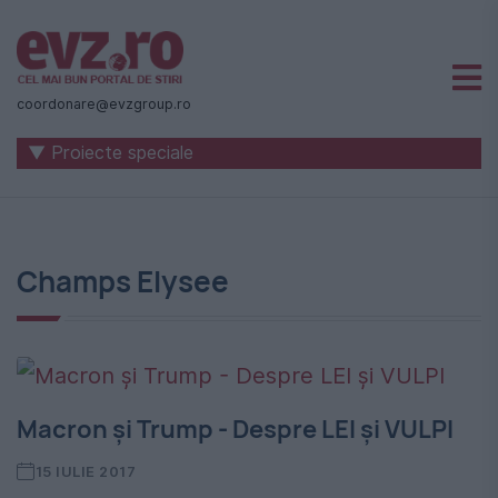
Știri
naționale
coordonare@evzgroup.ro
și
▼ Proiecte speciale
internaționale
|
România
Champs Elysee
-
Evenimentul
Zilei
Macron şi Trump - Despre LEI şi VULPI
15 IULIE 2017