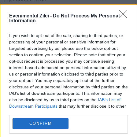
Pentru cei care vor să plece din România și
Evenimentul Zilei -
Do Not Process My Personal
Information
visează să ajungă în Franța, reportajele pe
care le vom publica începând de astăzi ar
If you wish to opt-out of the sale, sharing to third parties, or
processing of your personal or sensitive information for
putea să fie ca un ghid....
targeted advertising by us, please use the below opt-out
section to confirm your selection. Please note that after your
opt-out request is processed you may continue seeing
interest-based ads based on personal information utilized by
us or personal information disclosed to third parties prior to
your opt-out. You may separately opt-out of the further
disclosure of your personal information by third parties on the
IAB’s list of downstream participants. This information may
also be disclosed by us to third parties on the
IAB’s List of
Downstream Participants
that may further disclose it to other
third parties.
CONFIRM