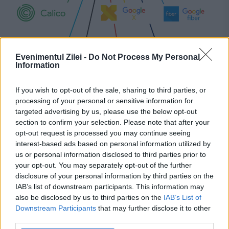
Evenimentul Zilei -
Do Not Process My Personal
Information
If you wish to opt-out of the sale, sharing to third parties, or
processing of your personal or sensitive information for
Ce companie valorează 1000 de
targeted advertising by us, please use the below opt-out
section to confirm your selection. Please note that after your
miliarde? Caută pe Google!
opt-out request is processed you may continue seeing
interest-based ads based on personal information utilized by
17 IANUARIE 2020
us or personal information disclosed to third parties prior to
your opt-out. You may separately opt-out of the further
Alphabet, firma mamă a Google, a devenit
disclosure of your personal information by third parties on the
joi a patra companie americană care a atins
IAB’s list of downstream participants. This information may
also be disclosed by us to third parties on the
IAB’s List of
pragul de 1000 de miliarde de dolari
Downstream Participants
that may further disclose it to other
third parties.
Gigantul tehnologic californian a atins joi