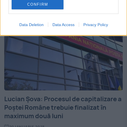
CONFIRM
seara o...
Data Deletion
Data Access
Privacy Policy
Lucian Şova: Procesul de capitalizare a
Poştei Române trebuie finalizat în
maximum două luni
30 IANUARIE 2018