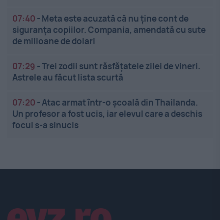
07:40
-
Meta este acuzată că nu ține cont de
siguranța copiilor. Compania, amendată cu sute
de milioane de dolari
07:29
-
Trei zodii sunt răsfățatele zilei de vineri.
Astrele au făcut lista scurtă
07:20
-
Atac armat într-o școală din Thailanda.
Un profesor a fost ucis, iar elevul care a deschis
focul s-a sinucis
Linkuri utile