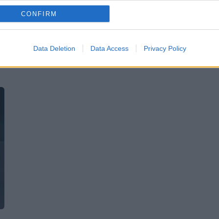
finanţarea din campania prezidenţială din
CONFIRM
2009. Iată ce a scris...
ă
,
Data Deletion
Data Access
Privacy Policy