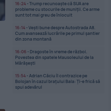
16:24
-
Trump recunoaște că SUA are
probleme cu stocurile de muniții. Ce arme
sunt tot mai greu de înlocuit
16:14
-
Vești bune despre Autostrada A8.
Cum avansează lucrările pe primul șantier
din zona montană
16:06
-
Dragoste în vreme de război.
Povestea din spatele Mausoleului de la
Mărășești
15:54
-
Adrian Câciu îl contrazice pe
Bolojan în cazul brațului Bala: Ți-e frică să
spui adevărul