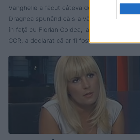
Vanghelie a făcut câteva dezvăluiri despre
Dragnea spunând că s-a văzut în trecut faţ
în faţă cu Florian Coldea, iar despre Lazaroiu
CCR, a declarat că ar fi fost amenintat...