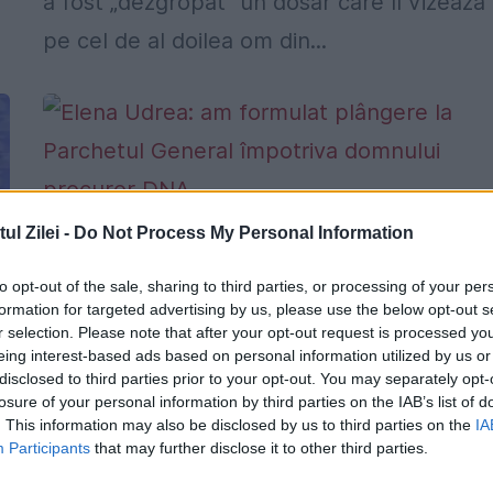
a fost „dezgropat” un dosar care îl vizează
pe cel de al doilea om din...
l Zilei -
Do Not Process My Personal Information
Elena Udrea: am formulat plângere la
Parchetul General împotriva domnului
to opt-out of the sale, sharing to third parties, or processing of your per
procuror DNA
formation for targeted advertising by us, please use the below opt-out s
r selection. Please note that after your opt-out request is processed y
19 IULIE 2017
eing interest-based ads based on personal information utilized by us or
disclosed to third parties prior to your opt-out. You may separately opt-
Într-o postare pe pagina sa de socializare,
losure of your personal information by third parties on the IAB’s list of
. This information may also be disclosed by us to third parties on the
IA
Elena Udrea, a explicat foarte clar despre
Participants
that may further disclose it to other third parties.
epopeea dosarului care se referă la