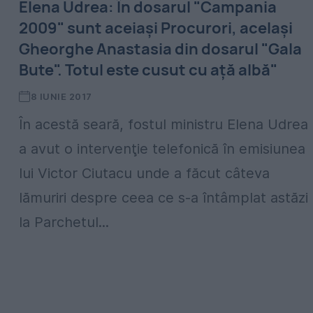
Elena Udrea: În dosarul "Campania
2009" sunt aceiaşi Procurori, acelaşi
Gheorghe Anastasia din dosarul "Gala
Bute". Totul este cusut cu aţă albă"
8 IUNIE 2017
În acestă seară, fostul ministru Elena Udrea
a avut o intervenţie telefonică în emisiunea
lui Victor Ciutacu unde a făcut câteva
lămuriri despre ceea ce s-a întâmplat astăzi
la Parchetul...