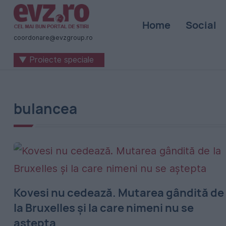
Știri
Home
Social
naționale
coordonare@evzgroup.ro
și
▼ Proiecte speciale
internaționale
|
România
bulancea
-
Evenimentul
Zilei
Kovesi nu cedează. Mutarea gândită de
la Bruxelles și la care nimeni nu se
aștepta