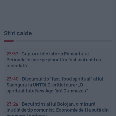
Stiri calde
23:57
-
Cuptorul din istoria Pământului.
Perioada în care pe planetă a fost mai cald ca
niciodată
23:40
-
Discursul tip "fast-food spiritual" al lui
Sadhguru la UNTOLD, critici dure: „O
spiritualitate New Age fără Dumnezeu”
23:29
-
Becul stins al lui Bolojan, o măsură
inutilă de tip comunist. Economie de 1 la sută din
consumul național