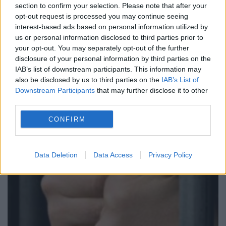
section to confirm your selection. Please note that after your
de la UE pentru deţinuţi
opt-out request is processed you may continue seeing
interest-based ads based on personal information utilized by
28 MARTIE 2017
us or personal information disclosed to third parties prior to
your opt-out. You may separately opt-out of the further
Dezvăluirile EVZ despre cazul Ion Bujor şi
disclosure of your personal information by third parties on the
condiţiile inumane în care sunt trataţi mulţi
IAB’s list of downstream participants. This information may
also be disclosed by us to third parties on the
IAB’s List of
deţinuţi au determinat un înalt oficial
Downstream Participants
that may further disclose it to other
third parties.
european să ceară o întâlnire cu ministrul
CONFIRM
Justiţiei Tudorel Toader....
Data Deletion
Data Access
Privacy Policy