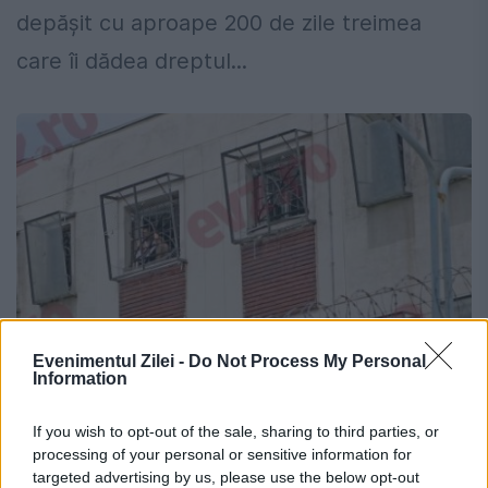
depășit cu aproape 200 de zile treimea
care îi dădea dreptul...
Evenimentul Zilei -
Do Not Process My Personal
Information
Efectul DEZVĂLUIRILE EVZ în cazul Ion
If you wish to opt-out of the sale, sharing to third parties, or
Bujor. ÎNTÂLNIRE importantă la
processing of your personal or sensitive information for
Ministerul Justiţiei. Veste IMPORTANTĂ
targeted advertising by us, please use the below opt-out