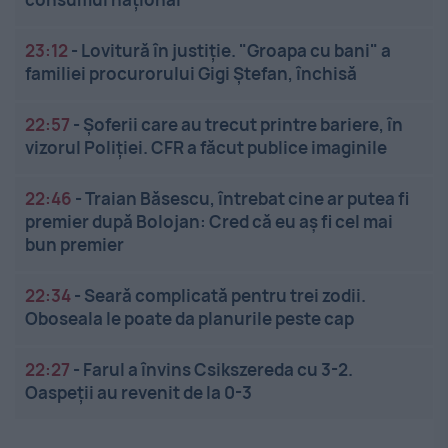
23:12
-
Lovitură în justiție. "Groapa cu bani" a
familiei procurorului Gigi Ștefan, închisă
22:57
-
Șoferii care au trecut printre bariere, în
vizorul Poliției. CFR a făcut publice imaginile
22:46
-
Traian Băsescu, întrebat cine ar putea fi
premier după Bolojan: Cred că eu aș fi cel mai
bun premier
22:34
-
Seară complicată pentru trei zodii.
Oboseala le poate da planurile peste cap
22:27
-
Farul a învins Csikszereda cu 3-2.
Oaspeții au revenit de la 0-3