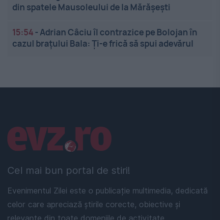
din spatele Mausoleului de la Mărășești
15:54
-
Adrian Câciu îl contrazice pe Bolojan în
cazul brațului Bala: Ți-e frică să spui adevărul
Linkuri utile
Cel mai bun portal de stiri!
Evenimentul Zilei este o publicație multimedia, dedicată
celor care apreciază știrile corecte, obiective și
relevante din toate domeniile de activitate