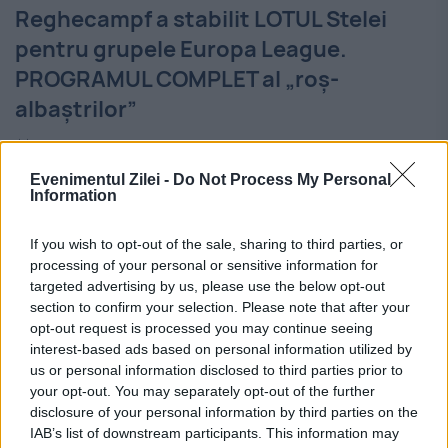
Reghecampf a stabilit LOTUL Stelei
pentru grupele Europa League.
PROGRAMUL COMPLET al „roș-
albaștrilor”
2 SEPTEMBRIE 2016
Evenimentul Zilei -
Do Not Process My Personal
Tehnicianul Stelei a bătut în cuie lista cu cei
Information
24 de jucători pe care se va baza în
If you wish to opt-out of the sale, sharing to third parties, or
partidele din grupele Europa League.
processing of your personal or sensitive information for
targeted advertising by us, please use the below opt-out
Clubul patronat de Gigi Becali a trimis,...
section to confirm your selection. Please note that after your
opt-out request is processed you may continue seeing
interest-based ads based on personal information utilized by
us or personal information disclosed to third parties prior to
your opt-out. You may separately opt-out of the further
disclosure of your personal information by third parties on the
IAB’s list of downstream participants. This information may
Stiri calde