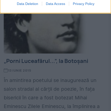
Data Deletion
Data Access
Privacy Policy
„Porni Luceafărul...”, la Botoșani
13 IUNIE 2015
În amintirea poetului se inaugurează un
salon stradal al cărții de poezie, în fața
bisericii în care a fost botezat Mihai
Eminescu Zilele Eminescu, la împlinirea a