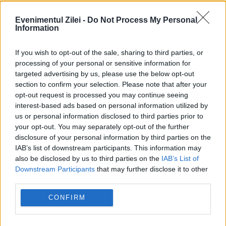
Evenimentul Zilei -
Do Not Process My Personal
Information
Președintele Universității Andrei
If you wish to opt-out of the sale, sharing to third parties, or
Șaguna, AUREL PAPARI, reținut pentru
processing of your personal or sensitive information for
ȘANTAJ
targeted advertising by us, please use the below opt-out
section to confirm your selection. Please note that after your
1 IULIE 2017
opt-out request is processed you may continue seeing
interest-based ads based on personal information utilized by
Polițiștii constănțeni l-au reținut pe Aurel
us or personal information disclosed to third parties prior to
your opt-out. You may separately opt-out of the further
Papari, președintele Universității Andrei
disclosure of your personal information by third parties on the
Șaguna, din Constanța, după un flagrant în
IAB’s list of downstream participants. This information may
also be disclosed by us to third parties on the
IAB’s List of
timpul căruia a primit bani de la o studentă
Downstream Participants
that may further disclose it to other
third parties.
pentru a-i condiționa susținerea...
CONFIRM