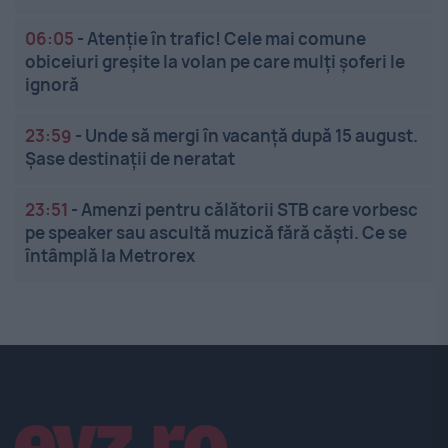
06:05
-
Atenție în trafic! Cele mai comune
obiceiuri greșite la volan pe care mulți șoferi le
ignoră
23:59
-
Unde să mergi în vacanță după 15 august.
Șase destinații de neratat
23:51
-
Amenzi pentru călătorii STB care vorbesc
pe speaker sau ascultă muzică fără căști. Ce se
întâmplă la Metrorex
Linkuri utile