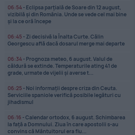
06:54
-
Eclipsa parțială de Soare din 12 august,
vizibilă și din România. Unde se vede cel mai bine
și la ce oră începe
06:45
-
Zi decisivă la Înalta Curte. Călin
Georgescu află dacă dosarul merge mai departe
06:34
-
Prognoza meteo, 6 august. Valul de
căldură se extinde. Temperaturile ating 41 de
grade, urmate de vijelii și averse t...
06:25
-
Noi informații despre criza din Ceuta.
Serviciile spaniole verifică posibile legături cu
jihadismul
06:16
-
Calendar ortodox, 6 august. Schimbarea
la față a Domnului. Ziua în care apostolii s-au
convins că Mântuitorul era fiu...