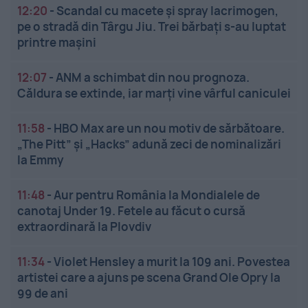
12:20
-
Scandal cu macete și spray lacrimogen,
pe o stradă din Târgu Jiu. Trei bărbați s-au luptat
printre mașini
12:07
-
ANM a schimbat din nou prognoza.
Căldura se extinde, iar marți vine vârful caniculei
11:58
-
HBO Max are un nou motiv de sărbătoare.
„The Pitt” și „Hacks” adună zeci de nominalizări
la Emmy
11:48
-
Aur pentru România la Mondialele de
canotaj Under 19. Fetele au făcut o cursă
extraordinară la Plovdiv
11:34
-
Violet Hensley a murit la 109 ani. Povestea
artistei care a ajuns pe scena Grand Ole Opry la
99 de ani