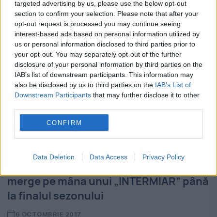
targeted advertising by us, please use the below opt-out
(28 de ani), jucătorul celor...
section to confirm your selection. Please note that after your
opt-out request is processed you may continue seeing
interest-based ads based on personal information utilized by
us or personal information disclosed to third parties prior to
your opt-out. You may separately opt-out of the further
disclosure of your personal information by third parties on the
IAB’s list of downstream participants. This information may
also be disclosed by us to third parties on the
IAB’s List of
Downstream Participants
that may further disclose it to other
third parties.
CONFIRM
Data Deletion
Data Access
Privacy Policy
Mare SURPRIZĂ la Munchen. Bayern va
merge pe mâna unui „INTERMIAR” până
la finalul sezonului
6 OCTOMBRIE 2017