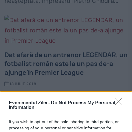
neașteptată. Impresarul Pietro Chiodi a...
Dat afară de un antrenor LEGENDAR, un
fotbalist român este la un pas de-a
ajunge în Premier League
13 IULIE 2018
Vlad Chiricheș nu intră în vederile
Evenimentul Zilei -
Do Not Process My Personal
tehnicianului Carlo Ancelotii, se va despărți
Information
de gruparea italiană Napoli, și ar putea
If you wish to opt-out of the sale, sharing to third parties, or
ajunge în Premier League. Vlad Chiricheș
processing of your personal or sensitive information for