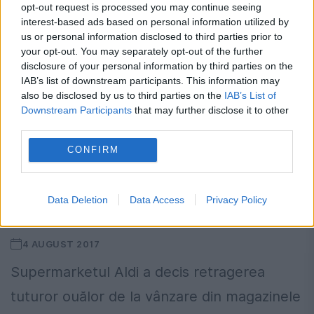
opt-out request is processed you may continue seeing
interest-based ads based on personal information utilized by
us or personal information disclosed to third parties prior to
your opt-out. You may separately opt-out of the further
disclosure of your personal information by third parties on the
IAB’s list of downstream participants. This information may
also be disclosed by us to third parties on the
IAB’s List of
Downstream Participants
that may further disclose it to other
third parties.
Un SUPERMARKET a decis
CONFIRM
RETRAGEREA de pe piață a OUĂLOR,
din cauza posibilei contaminări cu un
Data Deletion
Data Access
Privacy Policy
INSECTICID
4 AUGUST 2017
Supermarketul Aldi a decis retragerea
tuturor ouălor de la vânzare din magazinele