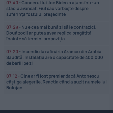
07:40
-
Cancerul lui Joe Biden a ajuns într-un
stadiu avansat. Fiul său vorbește despre
suferința fostului președinte
07:29
-
Nu e cea mai bună zi să le contrazici.
Două zodii ar putea avea replica pregătită
înainte să termini propoziția
07:20
-
Incendiu la rafinăria Aramco din Arabia
Saudită. Instalația are o capacitate de 400.000
de barili pe zi
07:12
-
Cine ar fi fost premier dacă Antonescu
câștiga alegerile. Reacția când a auzit numele lui
Bolojan