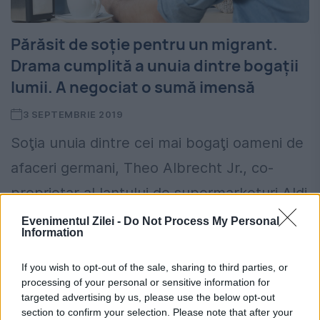
Părăsit de soție pentru un migrant.
Drama cumplită a unuia dintre bogații
lumii. A negociat o sumă imensă
3 SEPTEMBRIE 2019
Soţia unuia dintre cei mai bogaţi oameni de
afaceri germani, Theo Albrecht Jr., co-
proprietar al lanţului de supermarketuri Aldi
Nord, s-a lăsat cucerită de un tânăr migrant
Evenimentul Zilei -
Do Not Process My Personal
Information
de origine afgană...
If you wish to opt-out of the sale, sharing to third parties, or
processing of your personal or sensitive information for
targeted advertising by us, please use the below opt-out
section to confirm your selection. Please note that after your