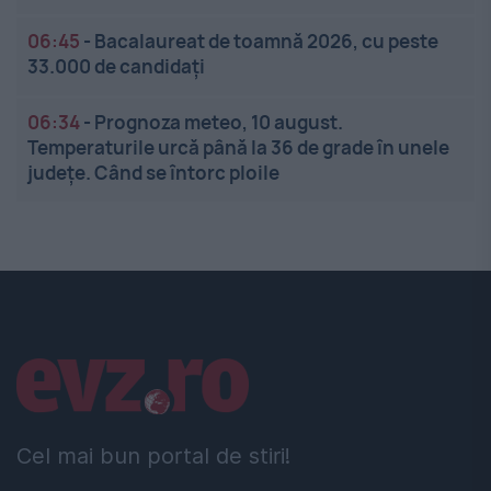
06:45
-
Bacalaureat de toamnă 2026, cu peste
33.000 de candidați
06:34
-
Prognoza meteo, 10 august.
Temperaturile urcă până la 36 de grade în unele
județe. Când se întorc ploile
Linkuri utile
Cel mai bun portal de stiri!