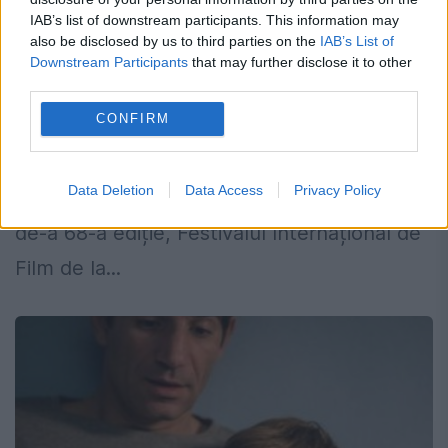
Filmul lui Porumboiu, printre cele mai
IAB’s list of downstream participants. This information may
also be disclosed by us to third parties on the
IAB’s List of
așteptate pelicule de la Cannes
Downstream Participants
that may further disclose it to other
third parties.
19 MAI 2015
CONFIRM
„Comoara”, filmul în regia și scenariul lui
Corneliu Porumboiu, va avea premiera
Data Deletion
Data Access
Privacy Policy
mondială joi, 21 mai, la Cannes. Ajuns la cea
de-a 68-a ediție, Festivalul Internațional de
Film de la...