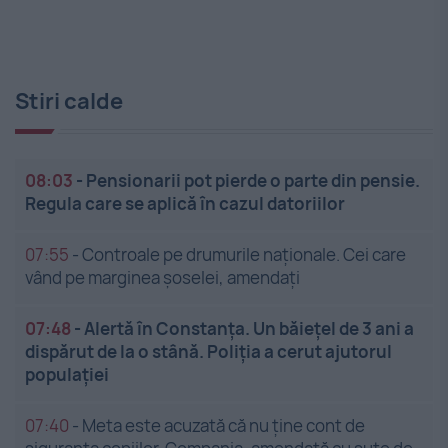
Stiri calde
08:03
-
Pensionarii pot pierde o parte din pensie.
Regula care se aplică în cazul datoriilor
07:55
-
Controale pe drumurile naționale. Cei care
vând pe marginea șoselei, amendați
07:48
-
Alertă în Constanța. Un băiețel de 3 ani a
dispărut de la o stână. Poliția a cerut ajutorul
populației
07:40
-
Meta este acuzată că nu ține cont de