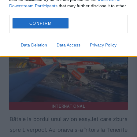
Downstream Participants
that may further disclose it to other
Sorin Grindeanu: Parlamentul a evitat
third parties.
pierderea a 5,8 miliarde de euro din PNRR și a
CONFIRM
deblocat 16,7 miliarde din SAFE
Data Deletion
Data Access
Privacy Policy
INTERNATIONAL
Bătaie la bordul unui avion easyJet care zbura
spre Liverpool. Aeronava s-a întors la Tenerife