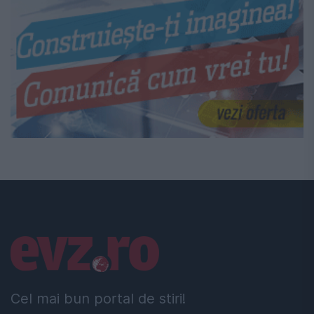
Linkuri utile
Cel mai bun portal de stiri!