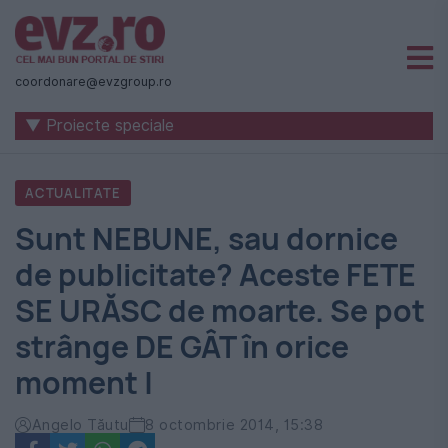
Știri
naționale
coordonare@evzgroup.ro
și
▼ Proiecte speciale
internaționale
|
ACTUALITATE
România
Sunt NEBUNE, sau dornice
-
de publicitate? Aceste FETE
Evenimentul
SE URĂSC de moarte. Se pot
Zilei
strânge DE GÂT în orice
moment |
Angelo Tăutu
8 octombrie 2014, 15:38