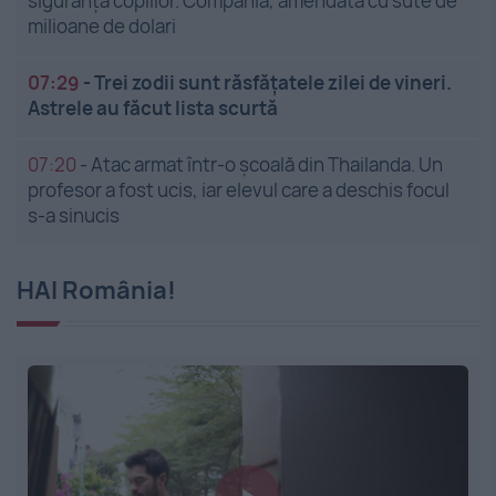
siguranța copiilor. Compania, amendată cu sute de
milioane de dolari
07:29
-
Trei zodii sunt răsfățatele zilei de vineri.
Astrele au făcut lista scurtă
07:20
-
Atac armat într-o școală din Thailanda. Un
profesor a fost ucis, iar elevul care a deschis focul
s-a sinucis
HAI România!