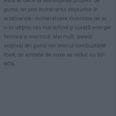
Asta ar duce la desfiinţarea gropilor de
gunoi, iar prin incinerarea deşeurilor în
arzătoarele- incineratoare inventate de el
s-ar obţine cea mai ieftină şi curată energie
termică şi electrică. Mai mult, peleţii
obţinuţi din gunoi vor înlocui combustibilii
fosili, iar emisiile de noxe se reduc cu 50-
80%.