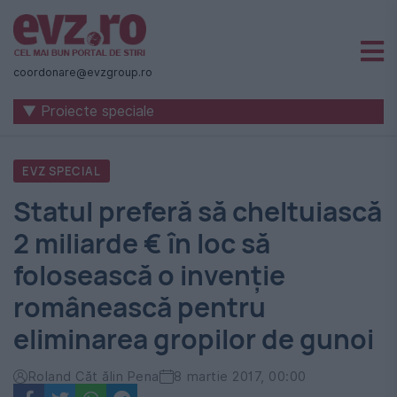
Știri
naționale
coordonare@evzgroup.ro
și
▼ Proiecte speciale
internaționale
|
EVZ SPECIAL
România
Statul preferă să cheltuiască
-
2 miliarde € în loc să
Evenimentul
folosească o invenție
Zilei
românească pentru
eliminarea gropilor de gunoi
Roland Căt ălin Pena
8 martie 2017, 00:00