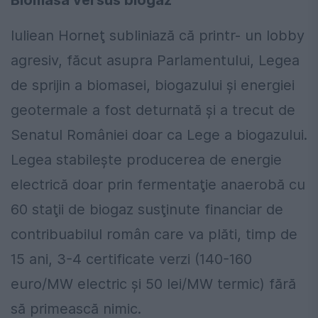
Biomasă versus biogaz
Iuliean Horneţ subliniază că printr- un lobby
agresiv, făcut asupra Parlamentului, Legea
de sprijin a biomasei, biogazului şi energiei
geotermale a fost deturnată şi a trecut de
Senatul României doar ca Lege a biogazului.
Legea stabileşte producerea de energie
electrică doar prin fermentaţie anaerobă cu
60 staţii de biogaz susţinute financiar de
contribuabilul român care va plăti, timp de
15 ani, 3-4 certificate verzi (140-160
euro/MW electric şi 50 lei/MW termic) fără
să primească nimic.