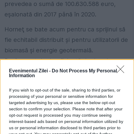
prevedea o sumă de 100.630.588 euro,
eşalonată din 2017 până în 2020.
Horneţ se bate acum pentru ca sprijinul să
fie echitabil distribuit şi pentru utilizatorii de
biomasă şi energie geotermală.
Performanţele de eficienţă de depoluare a
solului, apei şi aerului prin procesare şi
Evenimentul Zilei -
Do Not Process My Personal
Information
stocarea energiei deşeurilor, nivelul
If you wish to opt-out of the sale, sharing to third parties, or
emisiilor poluante în utilizare, să fie criteriile
processing of your personal or sensitive information for
de calificare şi mărimea bonusului pentru
targeted advertising by us, please use the below opt-out
section to confirm your selection. Please note that after your
producătorii de energie termică şi electrică
opt-out request is processed you may continue seeing
interest-based ads based on personal information utilized by
în cogenerare de înaltă eficienţă. „Românii
us or personal information disclosed to third parties prior to
your opt-out. You may separately opt-out of the further