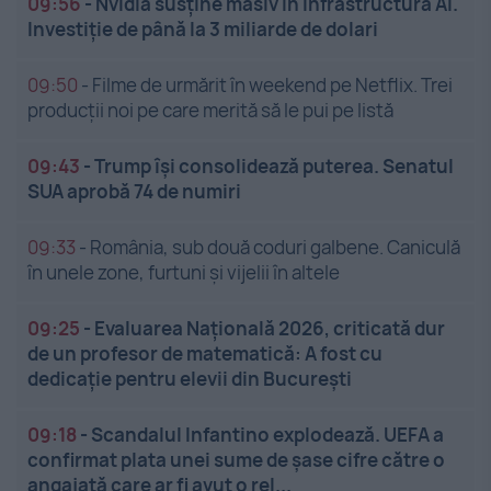
09:56
-
Nvidia susține masiv în infrastructura AI.
Investiție de până la 3 miliarde de dolari
09:50
-
Filme de urmărit în weekend pe Netflix. Trei
producții noi pe care merită să le pui pe listă
09:43
-
Trump își consolidează puterea. Senatul
SUA aprobă 74 de numiri
09:33
-
România, sub două coduri galbene. Caniculă
în unele zone, furtuni și vijelii în altele
09:25
-
Evaluarea Națională 2026, criticată dur
de un profesor de matematică: A fost cu
dedicație pentru elevii din București
09:18
-
Scandalul Infantino explodează. UEFA a
confirmat plata unei sume de șase cifre către o
angajată care ar fi avut o rel...