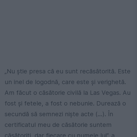
„Nu ştie presa că eu sunt recăsătorită. Este
un inel de logodnă, care este şi verighetă.
Am făcut o căsătorie civilă la Las Vegas. Au
fost şi fetele, a fost o nebunie. Durează o
secundă să semnezi nişte acte (…). În
certificatul meu de căsătorie suntem
căsătoriţi, dar fiecare cu numele lui”, a