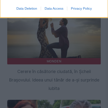
Conștiința creștină rămâne vie
Data Deletion
Data Access
Privacy Policy
MONDEN
Cerere în căsătorie ciudată, în Șcheii
Brașovului. Ideea unui tânăr de a-și surprinde
iubita