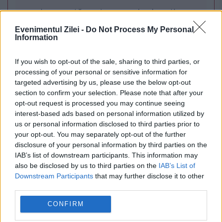
de urgență pentru energie și susține
menținerea centralelor pe cărbune. Critici la
Evenimentul Zilei -
Do Not Process My Personal
Information
adresa lui Bolojan
If you wish to opt-out of the sale, sharing to third parties, or
processing of your personal or sensitive information for
targeted advertising by us, please use the below opt-out
section to confirm your selection. Please note that after your
opt-out request is processed you may continue seeing
interest-based ads based on personal information utilized by
us or personal information disclosed to third parties prior to
your opt-out. You may separately opt-out of the further
disclosure of your personal information by third parties on the
IAB’s list of downstream participants. This information may
also be disclosed by us to third parties on the
IAB’s List of
SOCIAL
Downstream Participants
that may further disclose it to other
third parties.
Patriarhia Română salută decizia Curții
CONFIRM
Constituționale din Polonia. Adrian Agachi: