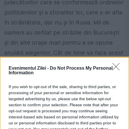
judecătorilor care se conformează ordinelor
politicienilor și a sforarilor lor, care s-ar afla
în străinătate, dar nu și în Rusia. Mii de
oameni au defilat pe străzile din București
și din alte orașe mari pentru a se opune
anulării alegerilor. Cât de bine va face acest
lucru, într-o țară care a îmbrățișat principiile
Evenimentul Zilei -
Do Not Process My Personal
democrației occidentale rămâne de văzut.
Information
If you wish to opt-out of the sale, sharing to third parties, or
processing of your personal or sensitive information for
targeted advertising by us, please use the below opt-out
section to confirm your selection. Please note that after your
opt-out request is processed you may continue seeing
interest-based ads based on personal information utilized by
us or personal information disclosed to third parties prior to
your opt-out. You may separately opt-out of the further