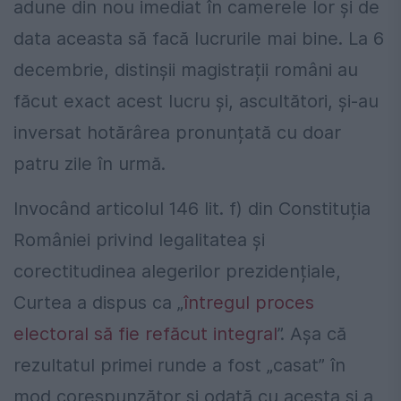
adune din nou imediat în camerele lor și de
data aceasta să facă lucrurile mai bine. La 6
decembrie, distinșii magistrații români au
făcut exact acest lucru și, ascultători, și-au
inversat hotărârea pronunțată cu doar
patru zile în urmă.
Invocând articolul 146 lit. f) din Constituția
României privind legalitatea și
corectitudinea alegerilor prezidențiale,
Curtea a dispus ca „
întregul proces
electoral să fie refăcut integral
”. Așa că
rezultatul primei runde a fost „casat” în
mod corespunzător și odată cu acesta și a