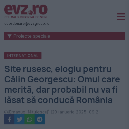
Știri
naționale
coordonare@evzgroup.ro
și
▼ Proiecte speciale
internaționale
|
INTERNATIONAL
România
Site rusesc, elogiu pentru
-
Călin Georgescu: Omul care
Evenimentul
merită, dar probabil nu va fi
Zilei
lăsat să conducă România
Emanuel Nițulescu
20 ianuarie 2025, 09:21