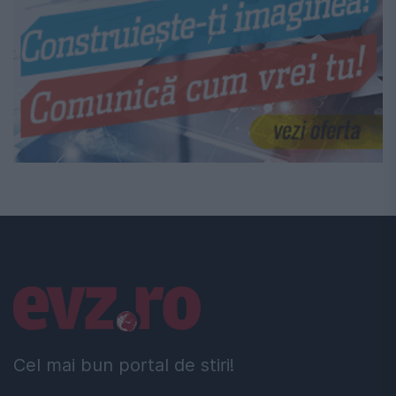
Linkuri utile
Cel mai bun portal de stiri!