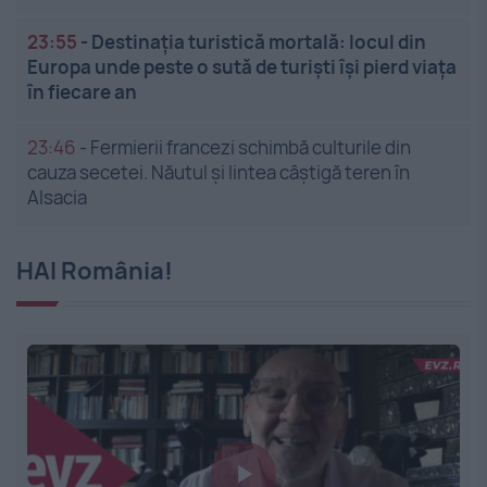
23:55
-
Destinația turistică mortală: locul din
Europa unde peste o sută de turiști își pierd viața
în fiecare an
23:46
-
Fermierii francezi schimbă culturile din
cauza secetei. Năutul și lintea câștigă teren în
Alsacia
HAI România!