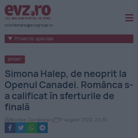
Știri
naționale
coordonare@evzgroup.ro
și
▼ Proiecte speciale
internaționale
|
SPORT
România
Simona Halep, de neoprit la
-
Openul Canadei. Românca s-
Evenimentul
a calificat în sferturile de
Zilei
finală
Nicolae Comănescu
11 august 2022, 23:20