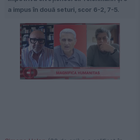
a impus în două seturi, scor 6-2, 7-5.