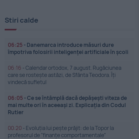
Stiri calde
06:25
-
Danemarca introduce măsuri dure
împotriva folosirii inteligenței artificiale în școli
06:16
-
Calendar ortodox, 7 august. Rugăciunea
care se rostește astăzi, de Sfânta Teodora. Îți
vindecă sufletul
06:05
-
Ce se întâmplă dacă depășești viteza de
mai multe ori în aceeași zi. Explicația din Codul
Rutier
00:20
-
Evoluția lui pește prăjit: de la Topor la
profesorul de ”finanțe comportamentale”