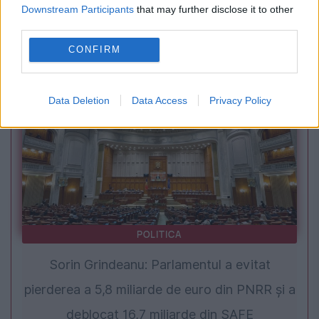
Sorana Cîrstea, eliminată în turul doi la
Downstream Participants
that may further disclose it to other
third parties.
Toronto. Sportiva riscă să iasă din top 20
CONFIRM
WTA
Data Deletion
Data Access
Privacy Policy
POLITICA
Sorin Grindeanu: Parlamentul a evitat
pierderea a 5,8 miliarde de euro din PNRR și a
deblocat 16,7 miliarde din SAFE