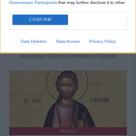
Downstream Participants
that may further disclose it to other
third parties.
CONFIRM
SOCIAL
Data Deletion
Data Access
Privacy Policy
Calendar Ortodox, 2 august. Aducerea
moaștelor Sfântului Arhidiacon Ștefan
SOCIAL