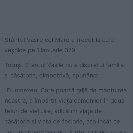
Sfântul Vasile cel Mare a trecut la cele
veșnice pe 1 ianuarie 379.
Totuși, Sfântul Vasile nu a disprețui familia
și căsătoria, dimpotrivă, spunând:
„Dumnezeu, Care poartă grijă de mântuirea
noastră, a împărțit viața oamenilor în două
feluri de viețuire, adică îm viața de
căsătorie și viața de feciorie, așa încât cel
care nu poate să ducă lupta fecioriei să-și ia