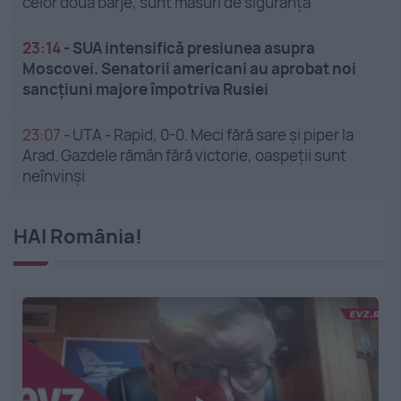
celor două barje, sunt măsuri de siguranţă”
23:14
-
SUA intensifică presiunea asupra
Moscovei. Senatorii americani au aprobat noi
sancțiuni majore împotriva Rusiei
23:07
-
UTA - Rapid, 0-0. Meci fără sare și piper la
Arad. Gazdele rămân fără victorie, oaspeții sunt
neînvinși
HAI România!