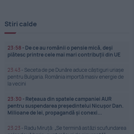
Stiri calde
23:58
-
De ce au românii o pensie mică, deși
plătesc printre cele mai mari contribuții din UE
23:43
-
Seceta de pe Dunăre aduce câștiguri uriașe
pentru Bulgaria. România importă masiv energie de
la vecini
23:30
-
Rețeaua din spatele campaniei AUR
pentru suspendarea președintelui Nicușor Dan.
Milioane de lei, propagandă și conexi...
23:23
-
Radu Miruță: „Se termină astăzi scufundarea