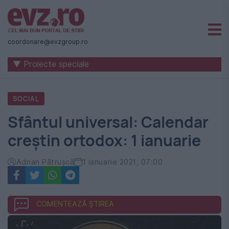
Știri
naționale
coordonare@evzgroup.ro
și
▼ Proiecte speciale
internaționale
|
SOCIAL
România
Sfântul universal: Calendar
-
creștin ortodox: 1 ianuarie
Evenimentul
Zilei
Adrian Pătrușcă
1 ianuarie 2021, 07:00
COMENTEAZĂ ȘTIREA