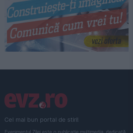
Linkuri utile
Cel mai bun portal de stiri!
Evenimentul Zilei este o publicație multimedia, dedicată