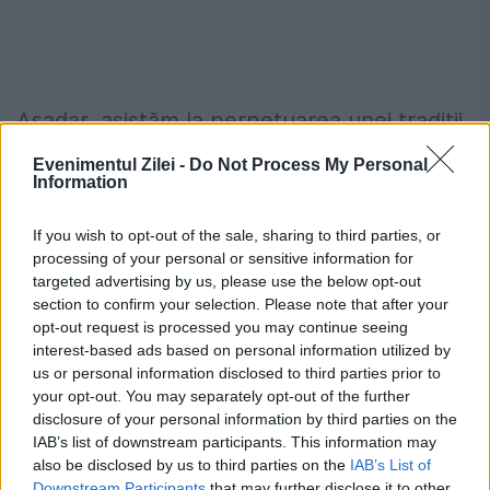
Așadar, asistăm la perpetuarea unei tradiții
de circa 103 ani, a cultului special al
Evenimentul Zilei -
Do Not Process My Personal
Information
Sfântului Andrei, accentuat și de faptul că
al doilea hram al Catedralei Mântuirii
If you wish to opt-out of the sale, sharing to third parties, or
processing of your personal or sensitive information for
Neamului de la București este Sfântul
targeted advertising by us, please use the below opt-out
section to confirm your selection. Please note that after your
Andrei.
opt-out request is processed you may continue seeing
interest-based ads based on personal information utilized by
Domnitorii români aveau în Evul Mediu
us or personal information disclosed to third parties prior to
your opt-out. You may separately opt-out of the further
particula IO, tradusă prin numele Sfântului
disclosure of your personal information by third parties on the
Ioan Botezătorul. Așadar, de Sfântul Andrei,
IAB’s list of downstream participants. This information may
also be disclosed by us to third parties on the
IAB’s List of
până în 1920 și apoi până în 1995, nu se
Downstream Participants
that may further disclose it to other