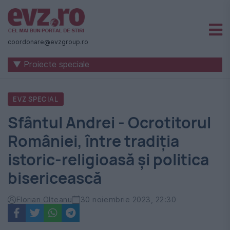
Știri
naționale
coordonare@evzgroup.ro
și
▼ Proiecte speciale
internaționale
|
EVZ SPECIAL
România
Sfântul Andrei - Ocrotitorul
-
României, între tradiția
Evenimentul
istoric-religioasă și politica
Zilei
bisericească
Florian Olteanu
30 noiembrie 2023, 22:30