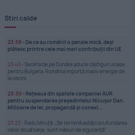
Stiri calde
23:58
-
De ce au românii o pensie mică, deși
plătesc printre cele mai mari contribuții din UE
23:43
-
Seceta de pe Dunăre aduce câștiguri uriașe
pentru Bulgaria. România importă masiv energie de
la vecini
23:30
-
Rețeaua din spatele campaniei AUR
pentru suspendarea președintelui Nicușor Dan.
Milioane de lei, propagandă și conexi...
23:23
-
Radu Miruță: „Se termină astăzi scufundarea
celor două barje, sunt măsuri de siguranţă”