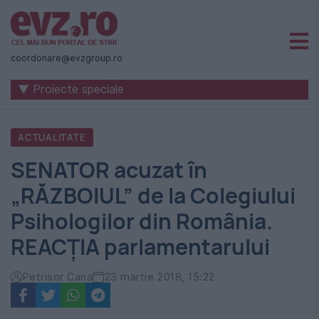
Știri
naționale
coordonare@evzgroup.ro
și
▼ Proiecte speciale
internaționale
|
ACTUALITATE
România
SENATOR acuzat în
-
„RĂZBOIUL” de la Colegiului
Evenimentul
Psihologilor din România.
Zilei
REACȚIA parlamentarului
Petrisor Cana
23 martie 2018, 15:22