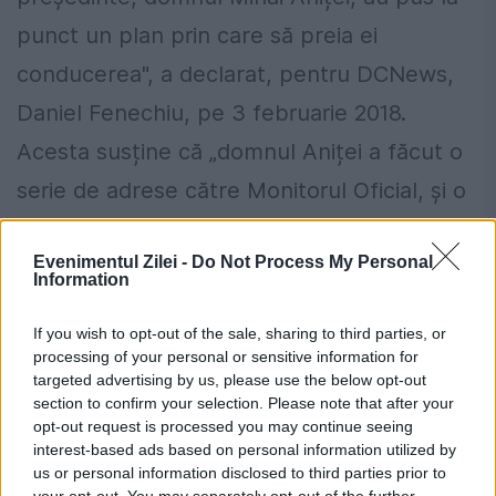
punct un plan prin care să preia ei
conducerea", a declarat, pentru DCNews,
Daniel Fenechiu, pe 3 februarie 2018.
Acesta susține că „domnul Aniței a făcut o
serie de adrese către Monitorul Oficial, și o
grămadă de plângeri penale, și de cereri în
Evenimentul Zilei -
Do Not Process My Personal
instanță, și așa mai departe, și a reușit să
Information
blocheze publicarea în Monitorul Oficial.
If you wish to opt-out of the sale, sharing to third parties, or
Între timp, s-a terminat un proces în care
processing of your personal or sensitive information for
targeted advertising by us, please use the below opt-out
instanța de judecată a apreciat că
section to confirm your selection. Please note that after your
hotărârea prin care s-a dispus convocarea
opt-out request is processed you may continue seeing
interest-based ads based on personal information utilized by
Congresului este o hotărâre prezumată
us or personal information disclosed to third parties prior to
your opt-out. You may separately opt-out of the further