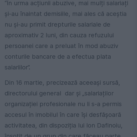
“În urma acțiunii abuzive, mai mulți salariați
și-au înaintat demisiile, mai ales că aceștia
nu și-au primit drepturile salariale de
aproximativ 2 luni, din cauza refuzului
persoanei care a preluat în mod abuziv
conturile bancare de a efectua plata
salariilor”.
Din 16 martie, precizează aceeaşi sursă,
directorului general dar și „salariaților
organizației profesionale nu li s-a permis
accesul în imobilul în care își desfășoară
activitatea, din dispoziția lui Ion Dafinoiu,
însoțit de un grup din care făceau parte