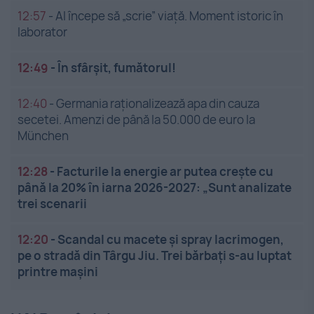
12:57
-
AI începe să „scrie” viață. Moment istoric în
laborator
12:49
-
În sfârșit, fumătorul!
12:40
-
Germania raționalizează apa din cauza
secetei. Amenzi de până la 50.000 de euro la
München
12:28
-
Facturile la energie ar putea crește cu
până la 20% în iarna 2026-2027: „Sunt analizate
trei scenarii
12:20
-
Scandal cu macete și spray lacrimogen,
pe o stradă din Târgu Jiu. Trei bărbați s-au luptat
printre mașini