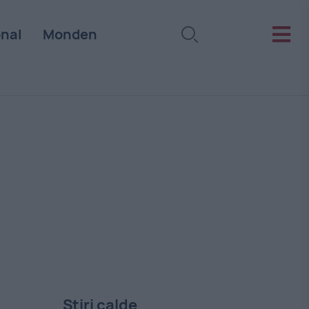
onal
Monden
Stiri calde