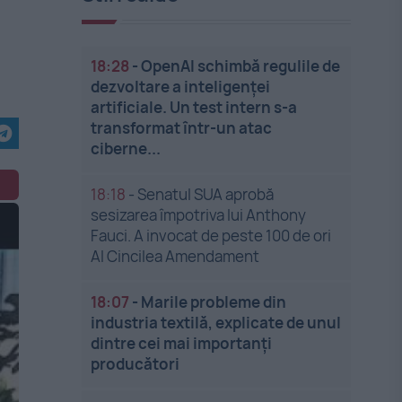
18:28
-
OpenAI schimbă regulile de
dezvoltare a inteligenței
artificiale. Un test intern s-a
transformat într-un atac
ciberne...
18:18
-
Senatul SUA aprobă
sesizarea împotriva lui Anthony
Fauci. A invocat de peste 100 de ori
Al Cincilea Amendament
18:07
-
Marile probleme din
industria textilă, explicate de unul
dintre cei mai importanți
producători