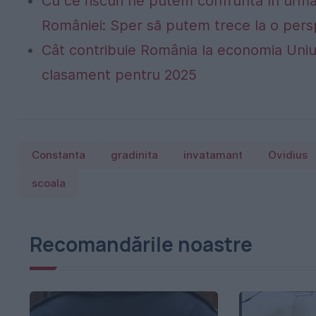
Cu ce riscuri ne putem confrunta în următo
României: Sper să putem trece la o persp
Cât contribuie România la economia Uniu
clasament pentru 2025
Constanta
gradinita
invatamant
Ovidius
scoala
Recomandările noastre