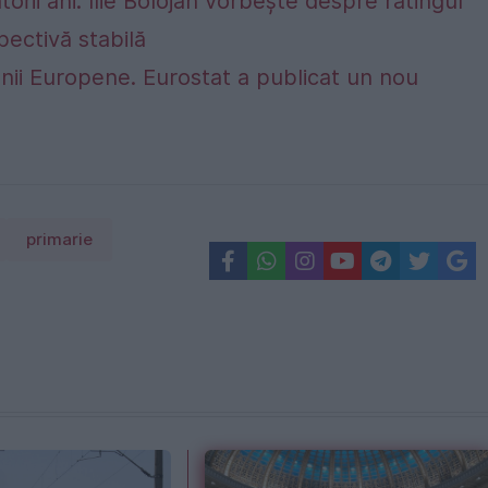
rii ani. Ilie Bolojan vorbește despre ratingul
ectivă stabilă
nii Europene. Eurostat a publicat un nou
primarie