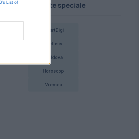
B’s List of
Proiecte speciale
SmartDigi
Exclusiv
Moldova
Horoscop
Vremea