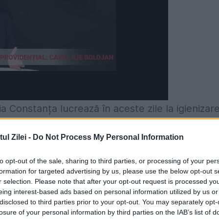
ria Constanța lucrează în aceste zile la igienizar
lor 80 de unităţi de învăţământ din oraș. Potrivit
l Zilei -
Do Not Process My Personal Information
i de la Spații Verzi cosesc iarba, strâng resturil
 de măturat mecanic sau manual.
to opt-out of the sale, sharing to third parties, or processing of your per
formation for targeted advertising by us, please use the below opt-out s
r selection. Please note that after your opt-out request is processed y
Campusului Universității “Ovidius” Constanța.
eing interest-based ads based on personal information utilized by us or
lele firmei de salubrizatate pentru a fi
disclosed to third parties prior to your opt-out. You may separately opt-
losure of your personal information by third parties on the IAB’s list of
n afara orașului. Lucrările vor fi finalizate pân