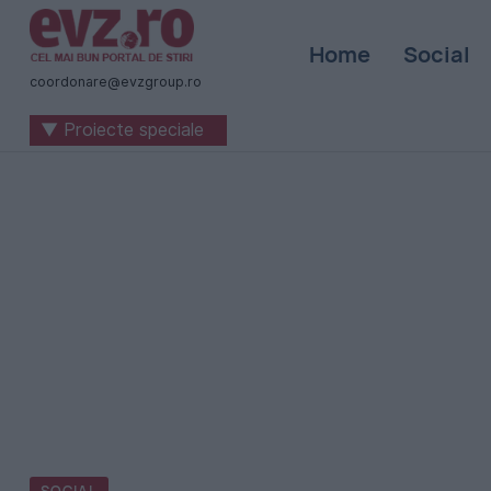
Știri
Home
Social
naționale
coordonare@evzgroup.ro
și
▼ Proiecte speciale
internaționale
|
România
-
Evenimentul
Zilei