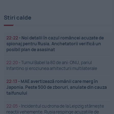
Stiri calde
22:22
-
Noi detalii în cazul româncei acuzate de
spionaj pentru Rusia. Anchetatorii verifică un
posibil plan de asasinat
22:20
-
Turnul Babel la 80 de ani: ONU, pariul
Infantino și eroziunea arhitecturii multilaterale
22:13
-
MAE avertizează românii care merg în
Japonia. Peste 500 de zboruri, anulate din cauza
taifunului
22:05
-
Incidentul cu drona de la Leipzig stârnește
reacții vehemente. Rusia respinge acuzațiile de