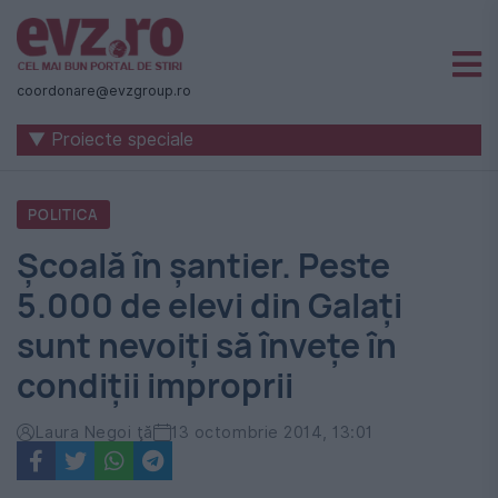
Știri
naționale
coordonare@evzgroup.ro
și
▼ Proiecte speciale
internaționale
|
POLITICA
România
Școală în șantier. Peste
-
5.000 de elevi din Galați
Evenimentul
sunt nevoiți să învețe în
Zilei
condiții improprii
Laura Negoi ţă
13 octombrie 2014, 13:01