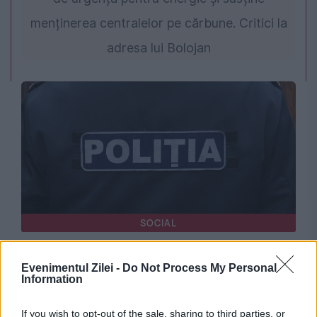
menținerea centralelor pe cărbune. Critici la
adresa lui Bolojan
SOCIAL
Doi tineri au spart o școală și au furat 14
Evenimentul Zilei -
Do Not Process My Personal
tablete. Au uitat un singur detaliu
Information
If you wish to opt-out of the sale, sharing to third parties, or