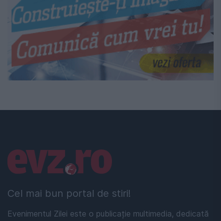
Linkuri utile
Cel mai bun portal de stiri!
Evenimentul Zilei este o publicație multimedia, dedicată