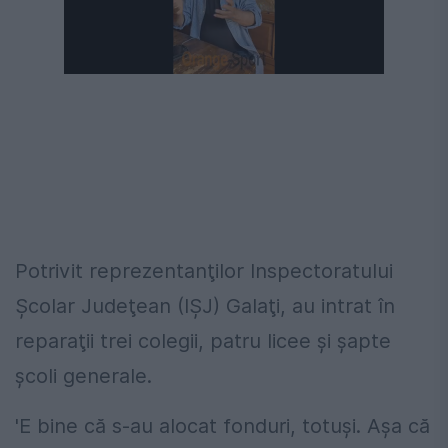
Următorul videoclip în 4
Anulează
Potrivit reprezentanţilor Inspectoratului
Şcolar Judeţean (IŞJ) Galaţi, au intrat în
reparaţii trei colegii, patru licee şi şapte
şcoli generale.
'E bine că s-au alocat fonduri, totuşi. Aşa că