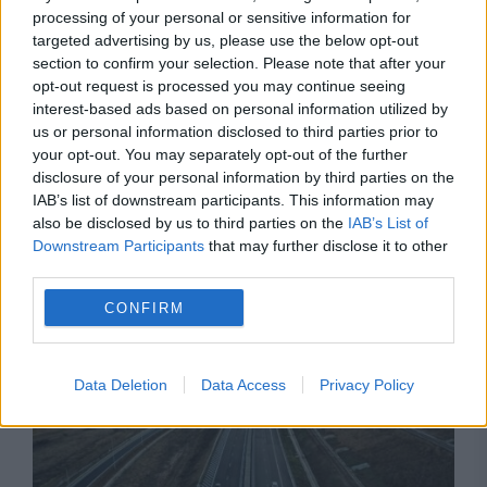
processing of your personal or sensitive information for
targeted advertising by us, please use the below opt-out
section to confirm your selection. Please note that after your
opt-out request is processed you may continue seeing
interest-based ads based on personal information utilized by
us or personal information disclosed to third parties prior to
your opt-out. You may separately opt-out of the further
disclosure of your personal information by third parties on the
IAB’s list of downstream participants. This information may
SOCIAL
also be disclosed by us to third parties on the
IAB’s List of
Downstream Participants
that may further disclose it to other
Teatrul Bulandra intră în reabilitare. Investiție
third parties.
de aproape 100 de milioane de lei
CONFIRM
Data Deletion
Data Access
Privacy Policy