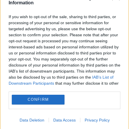
care ţine de lege la ei”, a completat fostul
Information
magistrat.
If you wish to opt-out of the sale, sharing to third parties, or
processing of your personal or sensitive information for
Caniculă într-o parte a țării, vijelii în alta.
targeted advertising by us, please use the below opt-out
section to confirm your selection. Please note that after your
Harta fenomenelor meteo anunțate de
opt-out request is processed you may continue seeing
meteorologi
interest-based ads based on personal information utilized by
us or personal information disclosed to third parties prior to
Preț carburanți, 7 august 2026.
your opt-out. You may separately opt-out of the further
disclosure of your personal information by third parties on the
Schimbarea apărută înainte de weekend
IAB’s list of downstream participants. This information may
la benzinării
also be disclosed by us to third parties on the
IAB’s List of
Downstream Participants
that may further disclose it to other
third parties.
CONFIRM
bercea mondial
florin anghel
izaura anghel
Data Deletion
Data Access
Privacy Policy
marius constantin
Mircea Basescu