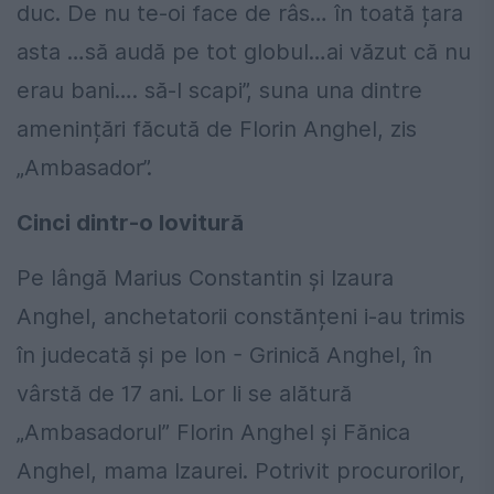
duc. De nu te-oi face de râs… în toată țara
asta …să audă pe tot globul…ai văzut că nu
erau bani…. să-l scapi”, suna una dintre
amenințări făcută de Florin Anghel, zis
„Ambasador”.
Cinci dintr-o lovitură
Pe lângă Marius Constantin și Izaura
Anghel, anchetatorii constănțeni i-au trimis
în judecată și pe Ion - Grinică Anghel, în
vârstă de 17 ani. Lor li se alătură
„Ambasadorul” Florin Anghel și Fănica
Anghel, mama Izaurei. Potrivit procurorilor,