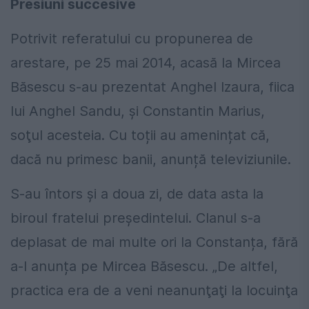
Presiuni succesive
Potrivit referatului cu propunerea de
arestare, pe 25 mai 2014, acasă la Mircea
Băsescu s-au prezentat Anghel Izaura, fiica
lui Anghel Sandu, şi Constantin Marius,
soţul acesteia. Cu toții au amenințat că,
dacă nu primesc banii, anunță televiziunile.
S-au întors și a doua zi, de data asta la
biroul fratelui președintelui. Clanul s-a
deplasat de mai multe ori la Constanța, fără
a-l anunța pe Mircea Băsescu. „De altfel,
practica era de a veni neanunţaţi la locuinţa