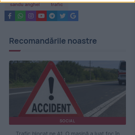
sandu anghel
trafic
Recomandările noastre
SOCIAL
Trafic blocat pe A1. O mașină a luat foc în