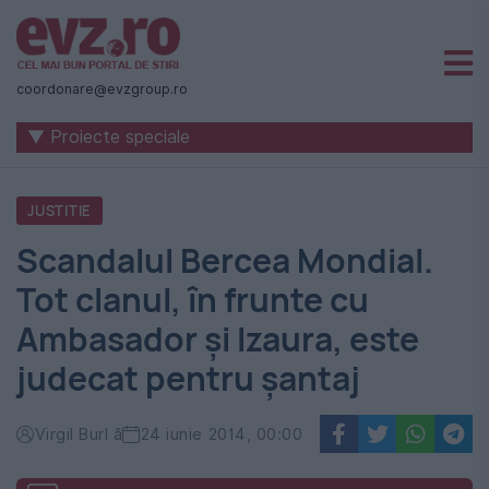
Știri
naționale
coordonare@evzgroup.ro
și
▼ Proiecte speciale
internaționale
|
JUSTITIE
România
Scandalul Bercea Mondial.
-
Tot clanul, în frunte cu
Evenimentul
Ambasador și Izaura, este
Zilei
judecat pentru șantaj
Virgil Burl ă
24 iunie 2014, 00:00