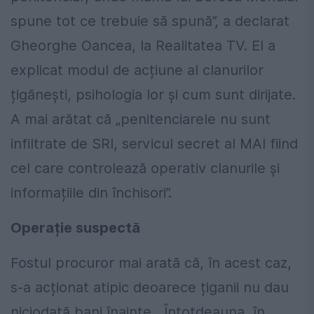
spune tot ce trebuie să spună”, a declarat
Gheorghe Oancea, la Realitatea TV. El a
explicat modul de acțiune al clanurilor
țigănești, psihologia lor și cum sunt dirijate.
A mai arătat că „penitenciarele nu sunt
infiltrate de SRI, servicul secret al MAI fiind
cel care controlează operativ clanurile și
informațiile din închisori”.
Operație suspectă
Fostul procuror mai arată că, în acest caz,
s-a acționat atipic deoarece țiganii nu dau
niciodată bani înainte. „Întotdeauna, în