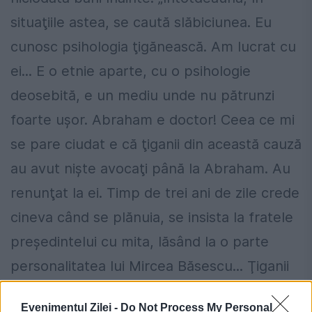
situaţiile astea, se caută slăbiciunea. Eu
cunosc psihologia ţigănească. Am lucrat cu
ei... E o etnie aparte, cu o psihologie
deosebită, e un mediu unde nu pătrunzi
foarte uşor. Abraham e doctor! Ceea ce mi
se pare ciudat e că ţiganii din această cauză
au avut nişte avocaţi până la Abraham. Au
renunţat la ei. Timp de trei ani de zile crede
cineva când se plănuia, se insista la fratele
președintelui cu mita, lăsând la o parte
personalitatea lui Mircea Băsescu... Ţiganii
niciodată nu dau banii înainte! E o chestiune
Evenimentul Zilei -
Do Not Process My Personal