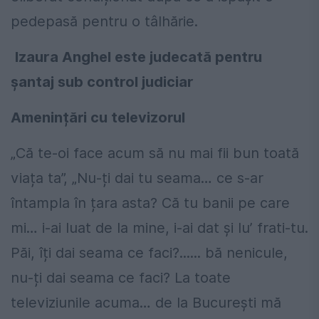
pedepasă pentru o tâlhărie.
Izaura Anghel este judecată pentru
șantaj sub control judiciar
Amenințări cu televizorul
„Că te-oi face acum să nu mai fii bun toată
viața ta”, „Nu-ți dai tu seama… ce s-ar
întampla în țara asta? Că tu banii pe care
mi… i-ai luat de la mine, i-ai dat și lu’ frati-tu.
Păi, îți dai seama ce faci?...... bă nenicule,
nu-ți dai seama ce faci? La toate
televiziunile acuma… de la București mă