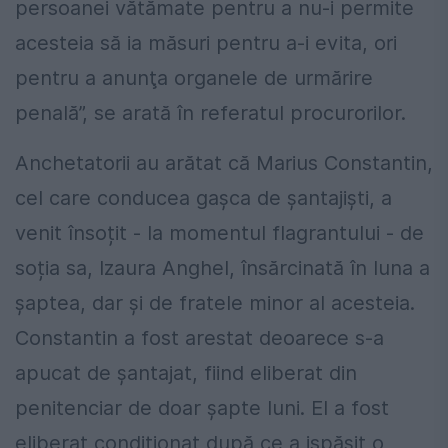
persoanei vătămate pentru a nu-i permite
acesteia să ia măsuri pentru a-i evita, ori
pentru a anunţa organele de urmărire
penală”, se arată în referatul procurorilor.
Anchetatorii au arătat că Marius Constantin,
cel care conducea gașca de șantajiști, a
venit însoțit - la momentul flagrantului - de
soția sa, Izaura Anghel, însărcinată în luna a
șaptea, dar și de fratele minor al acesteia.
Constantin a fost arestat deoarece s-a
apucat de șantajat, fiind eliberat din
penitenciar de doar şapte luni. El a fost
eliberat condiționat după ce a ispășit o